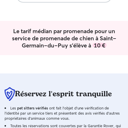
aller les promener, jouer avec eux. Je
éducation. Maya 
pratique le Canicross ce qui peut être
peureuse nous a
envisageable suivant le chien.
afin de mieux la
l'aider a affronter ses p
donc m'adapter à
Le tarif médian par promenade pour un
poil ( ou grande 
service de promenade de chien à Saint-
qu'elle se sente bien 
Germain-du-Puy s'élève à
10 €
en maison avec u
proximité des parcs pour les balader. J’ai
beaucoup de tem
moment, ce qui 
m’occuper de vo
quatre patte. J’a
ou près d’un lac e
partager ce moment. En
Réservez l'esprit tranquille
propriétaire d'u
je sais parfaite
au besoin des animaux. 😊
Les
pet sitters vérifiés
ont fait l'objet d'une vérification de
et des parcs a pr
l'identité par un service tiers et présentent des avis vérifiés d'autres
ballades.
propriétaires d'animaux comme vous.
Toutes les réservations sont couvertes par la Garantie Rover, qui