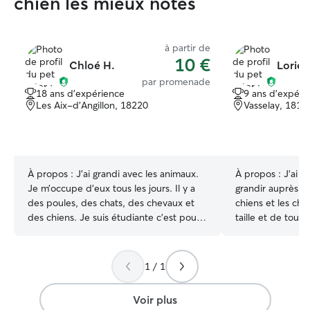
chien les mieux notés
à partir de
10 €
Chloé H.
Lorie 
par promenade
18 ans d'expérience
9 ans d'expéri
Les Aix-d'Angillon, 18220
Vasselay, 1811
À propos :
J’ai grandi avec les animaux.
À propos :
J'ai e
Je m’occupe d’eux tous les jours. Il y a
grandir auprès d
des poules, des chats, des chevaux et
chiens et les cha
des chiens. Je suis étudiante c’est pour
taille et de tout caractère
me faire un peu d’argent. Alors je suis
a la maison une 
assez flexible sur mes horaires. Certains
malinois qui va s
week-ends je ne suis pas disponible car
compagnie de se
1 / 1
je serais en concours. Je me déplace
chats. Nous l'avons adopté a ses deux
chez vous pour m’occuper de vos
mois et demi, et
Voir plus
animaux. Je peux les garder, les nourrir,
en même temps q