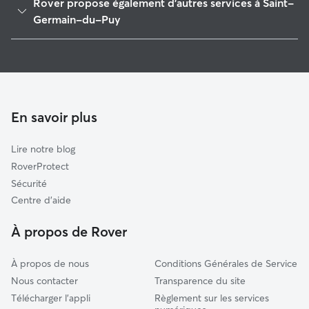
Rover propose également d'autres services à Saint-
Bourges
Germain-du-Puy
Saint-Doulchard
Garde de Chien à Saint-Germain-du-Puy
Plaimpied-Givaudins
Pet Sitters à Saint-Germain-Du-Puy
Avord
Garde à domicile à Saint-Germain-Du-Puy
Allouis
Garderie pour chien à Saint-Germain-Du-Puy
En savoir plus
Neuvy-sur-Barangeon
Garde de chat à Saint-Germain-Du-Puy
Vignoux-sur-Barangeon
Lire notre blog
Levet
RoverProtect
Chârost
Sécurité
Sancerre
Centre d'aide
Jouet-sur-l'Aubois
À propos de Rover
À propos de nous
Conditions Générales de Service
Nous contacter
Transparence du site
Télécharger l'appli
Règlement sur les services