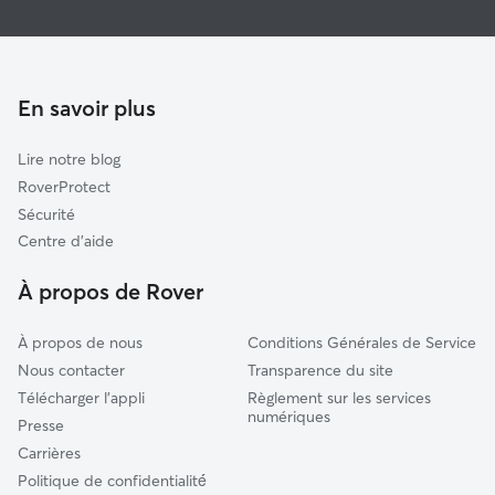
Saint-Martin-du-Mont
Pet Sitters à Saint-Étienne-Du-Bois
Coligny
Garde à domicile à Saint-Étienne-Du-Bois
Attignat
Promeneur de Chien à Saint-Étienne-du-Bois
En savoir plus
Neuville-sur-Ain
Garde de chat à Saint-Étienne-Du-Bois
Poncin
Lire notre blog
Foissiat
RoverProtect
Pont-d'Ain
Sécurité
Druillat
Centre d'aide
Vonnas
À propos de Rover
À propos de nous
Conditions Générales de Service
Nous contacter
Transparence du site
Télécharger l'appli
Règlement sur les services
numériques
Presse
Carrières
Politique de confidentialité́