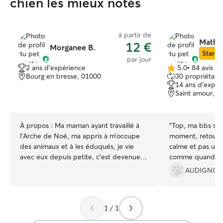
chien les mieux notés
à partir de
Mathil
12 €
Morganee B.
Star Si
par jour
2 ans d'expérience
5.0
•
84 avis
5.0 étoile(s)
Bourg en bresse, 01000
30 propriétaire
sur
14 ans d'expér
5
Saint amour, 3
À propos :
Ma maman ayant travaillé à
“
Top, ma bbs sem
l’Arche de Noé, ma appris à m’occupe
moment, retour à
des animaux et à les éduqués, je vie
calme et pas une
avec eux depuis petite, c’est devenue
comme quand je l
une passion! J’ai moi même deux chat et
recommande, les
AUDIGNON 
un chien. Pour moi se sont des être
ballades en forêt
chère. Je serais prendre grand soin de
vos Loulou. Je travaille actuellement à
1 / 1
temps partiel, je suis donc disponible
tout les jours de la semaine pour le