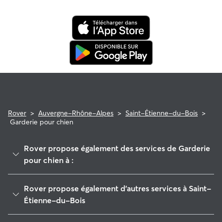
animal seront couverts par le programme de
remboursement de la garantie Rover (pour les demandes
éligibles uniquement).
Rover
>
Auvergne-Rhône-Alpes
>
Saint-Étienne-du-Bois
>
Garderie pour chien
Rover propose également des services de Garderie
pour chien à :
Bourg-en-Bresse
Rover propose également d'autres services à Saint-
Tossiat
Étienne-du-Bois
Marboz
Garde de Chien à Saint-Étienne-du-Bois