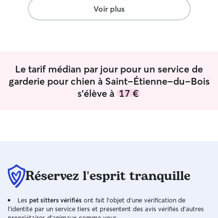
moment. A partie du matin à 10 heures
Voir plus
Je suis en appartement, il sera donc en
toute sécurité. Je peux lui propose des
balade à tout moment de la journée. Il y
a beaucoup de jouets à disposition :)
Le tarif médian par jour pour un service de
garderie pour chien à Saint-Étienne-du-Bois
s'élève à
17 €
Réservez l'esprit tranquille
Les
pet sitters vérifiés
ont fait l'objet d'une vérification de
l'identité par un service tiers et présentent des avis vérifiés d'autres
propriétaires d'animaux comme vous.