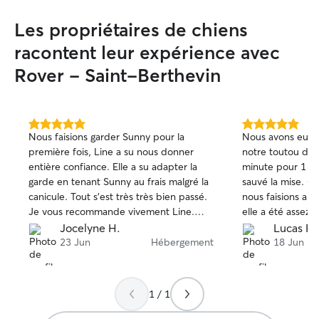
Les propriétaires de chiens
racontent leur expérience avec
Rover - Saint-Berthevin
5.0 étoile(s)
5.0 étoile(s)
Nous faisions garder Sunny pour la
Nous avons eu be
sur
sur
première fois, Line a su nous donner
notre toutou de 
5
5
entière confiance. Elle a su adapter la
minute pour 1 nui
garde en tenant Sunny au frais malgré la
sauvé la mise. C’était la 1ere fois que
canicule. Tout s'est très très bien passé.
nous faisions app
Je vous recommande vivement Line.
elle a été assez r
Merci Line pour votre gentillesse, votre
qu’elle a l’habit
Jocelyne H.
Lucas F.
disponibilité et votre adaptabilité.
animaux. Je re
23 Jun
Hébergement
18 Jun
1 / 1