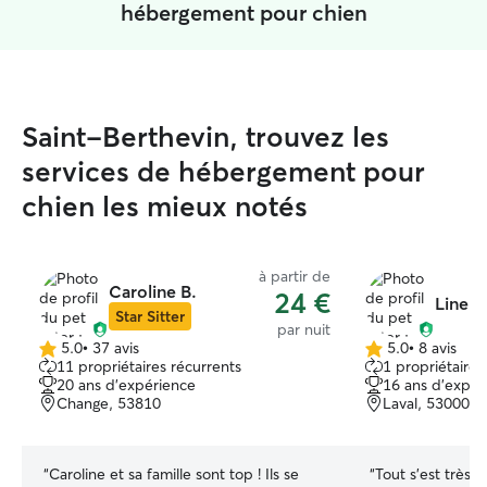
hébergement pour chien
Saint-Berthevin, trouvez les
services de hébergement pour
chien les mieux notés
à partir de
Caroline B.
24 €
Line H
Star Sitter
par nuit
5.0
•
37 avis
5.0
•
8 avis
5.0 étoile(s)
5.0 étoile(s)
11 propriétaires récurrents
1 propriétaire 
sur
sur
20 ans d'expérience
16 ans d'expér
5
5
Change, 53810
Laval, 53000
“
Caroline et sa famille sont top ! Ils se
“
Tout s’est très 