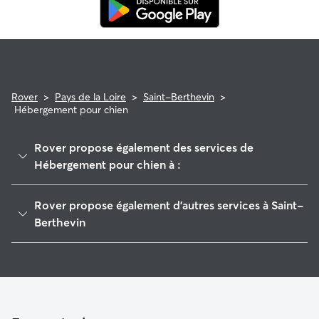
Rover
>
Pays de la Loire
>
Saint-Berthevin
>
Hébergement pour chien
Rover propose également des services de
Hébergement pour chien à :
Laval
Rover propose également d'autres services à Saint-
Bonchamp-lès-Laval
Berthevin
L'Huisserie
Pet Sitters à Saint-Berthevin
La Baconnière
Garde à domicile à Saint-Berthevin
Loiron
Garderie pour chien à Saint-Berthevin
Chailland
Promeneur de Chien à Saint-Berthevin