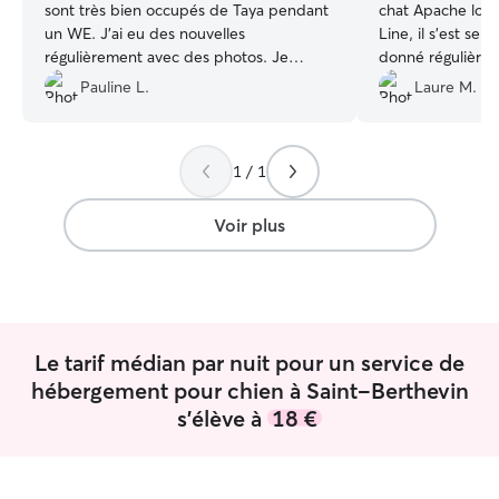
sont très bien occupés de Taya pendant
chat Apache lors
un WE. J'ai eu des nouvelles
Line, il s’est sent
régulièrement avec des photos. Je
donné régulièrem
recommande donc Caroline !
”
pendant le week-
Pauline L.
Laure M.
confiance. Je la
1 / 1
Voir plus
Le tarif médian par nuit pour un service de
hébergement pour chien à Saint-Berthevin
s'élève à
18 €