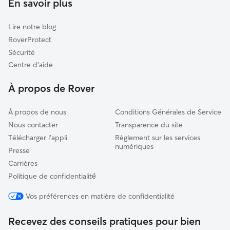
En savoir plus
Soulgé-sur-Ouette
Garde de chat à Saint-Berthevin
Montsûrs
Lire notre blog
Bazougers
RoverProtect
Quelaines-Saint-Gault
Sécurité
Commer
Centre d'aide
Villiers-Charlemagne
À propos de Rover
À propos de nous
Conditions Générales de Service
Nous contacter
Transparence du site
Télécharger l'appli
Règlement sur les services
numériques
Presse
Carrières
Politique de confidentialité́
Vos préférences en matière de confidentialité
Recevez des conseils pratiques pour bien