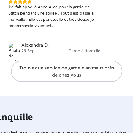
5.0 étoile(s)
J’ai fait appel à Anne Alice pour la garde de
sur
Stitch pendant une soirée . Tout s’est passé à
5
merveille ! Elle est ponctuelle et très douce je
recommande vivement.
Alexandra D.
29 Sep
Garde à domicile
Trouvez un service de garde d'animaux près
de chez vous
anquille
n de l'identité par un service tiers et présentent des avis vérifiés d'autres