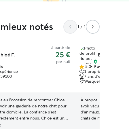
s mieux notés
1 / 1
à partir de
25 €
hloé F.
Busra K.
par nuit
is
5.0
•
9 avis
5.0 étoile(s)
expérience
1 propriétaire récurrent
sur
 59100
7 ans d'expérience
5
Wasquehal, 59290
s eu l’occasion de rencontrer Chloe
À propos :
Je viens d’arriv
évoir une garderie de notre chat pour
avoir vécu à Paris, où j’a
re domicile. La confiance s’est
d’animaux. Au départ, je ga
directement entre nous. Chloe est une
chats de mes voisins, puis 
ntille, correcte et responsable, ce
développé cette expérien
S.