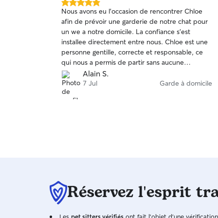
5.0 étoile(s)
respect de ses habitudes.
Nous avons eu l’occasion de rencontrer Chloe
sur
afin de prévoir une garderie de notre chat pour
5
un we a notre domicile. La confiance s’est
installee directement entre nous. Chloe est une
personne gentille, correcte et responsable, ce
qui nous a permis de partir sans aucune
apprehension. Nous avons reçu tous les jours
Alain S.
des photos et nouvelles de notre petite. A notre
7 Jul
Garde à domicile
retour, nous avons retrouve notre chat en pleine
forme et notre appartement impeccable. Nous
voulons vraiment remercier Chloe et la
recommander a toute personne dans notre
situation
Réservez l'esprit tr
Les
pet sitters vérifiés
ont fait l'objet d'une vérificatio