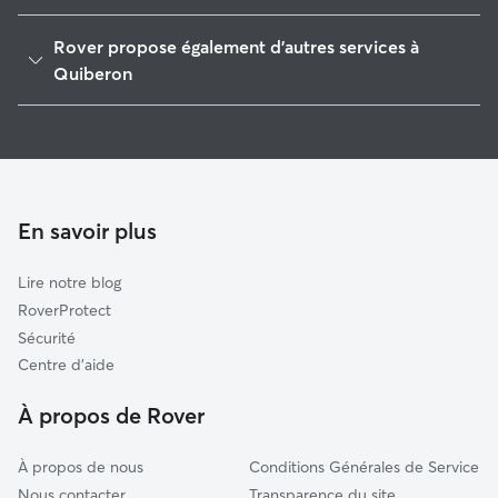
Étel
Rover propose également d'autres services à
Belz
Quiberon
Auray
Garde de Chien à Quiberon
Arzon
Pet Sitters à Quiberon
Pluvigner
Garde à domicile à Quiberon
Hennebont
Garderie pour chien à Quiberon
En savoir plus
Plumergat
Garde de chat à Quiberon
Sauzon
Lire notre blog
Brandivy
RoverProtect
Groix
Sécurité
Vannes
Centre d'aide
Le Palais
À propos de Rover
À propos de nous
Conditions Générales de Service
Nous contacter
Transparence du site