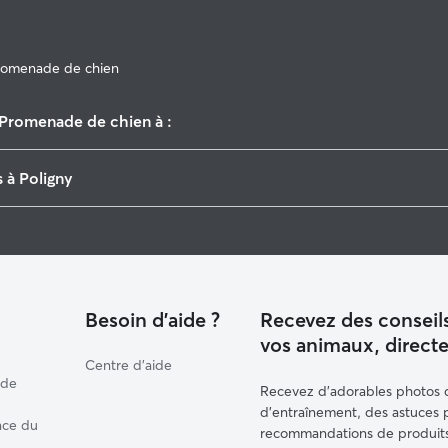
romenade de chien
Promenade de chien à :
Moirans-en-Montagne
 à Poligny
Arbois
Pierre-de-Bresse
Garderie pour chien à Poligny
Saint-Amour
Garde de chat à Poligny
Foncine-le-Haut
Louhans
Besoin d'aide ?
Recevez des conseils
vos animaux, direct
Centre d'aide
 de
Recevez d'adorables photos d'
d'entraînement, des astuces
nce du
recommandations de produits