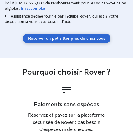
contact afin de connaître vos habitudes,
inclut jusqu'à $25,000 de remboursement pour les soins vétérinaires
je m'occupe des animaux que j'ai en
éligibles.
En savoir plus
garde comme s'ils étaient avec vous.
Assistance dédiée
fournie par l'équipe Rover, qui est à votre
disposition si vous avez besoin d'aide.
Reserver un pet sitter près de chez vous
Pourquoi choisir Rover ?
Paiements sans espèces
Réservez et payez sur la plateforme
sécurisée de Rover : pas besoin
d'espèces ni de chèques.