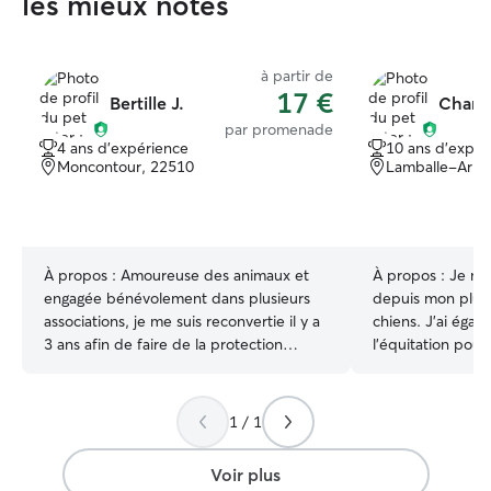
les mieux notés
à partir de
17 €
Bertille J.
Charli
par promenade
4 ans d'expérience
10 ans d'expér
Moncontour, 22510
Lamballe-Armo
À propos :
Amoureuse des animaux et
À propos :
Je m'
engagée bénévolement dans plusieurs
depuis mon plus 
associations, je me suis reconvertie il y a
chiens. J'ai égal
3 ans afin de faire de la protection
l'équitation pour
animale mon métier. Titulaire de
mon sport ! Ma p
l'ACACED, j'ai travaillé pendant 3 ans
ma douceur sont
dans 2 refuges. Ayant du temps à
chez les animaux ! Je suis actuelle
1 / 1
consacrer pour la garde de vos animaux,
en fac de droit.
j'ai à cœur de vous proposer une
assez rythmés m
Voir plus
expérience en toute confiance. Faisant
du temps pour ga