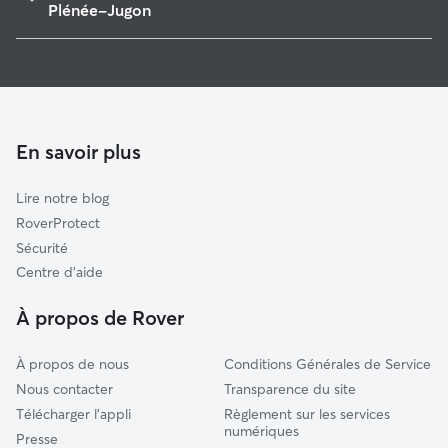
Lamballe
Plénée-Jugon
Jugon-les-Lacs
Garde de Chien à Plénée-Jugon
Broons
Pet Sitters à Plénée-Jugon
Plouguenast-Langast
Garde à domicile à Plénée-Jugon
Plaintel
Garderie pour chien à Plénée-Jugon
En savoir plus
Ploufragan
Garde de chat à Plénée-Jugon
Trégueux
Lire notre blog
Pléneuf-Val-André
RoverProtect
Plancoët
Sécurité
Saint-Brieuc
Centre d'aide
La Motte
À propos de Rover
À propos de nous
Conditions Générales de Service
Nous contacter
Transparence du site
Télécharger l'appli
Règlement sur les services
numériques
Presse