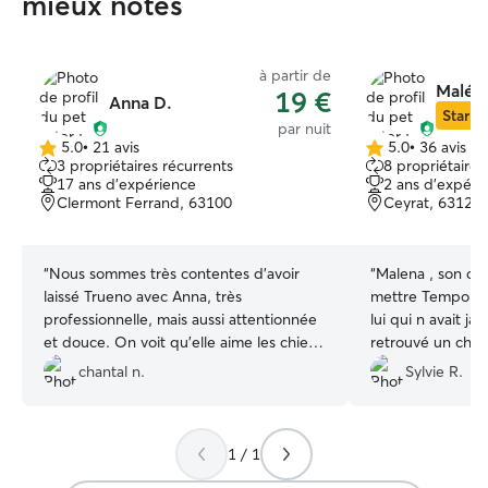
mieux notés
à partir de
Maléna
19 €
Anna D.
Star Si
par nuit
5.0
•
21 avis
5.0
•
36 avis
5.0 étoile(s)
5.0 étoile(s)
3 propriétaires récurrents
8 propriétaires
sur
sur
17 ans d'expérience
2 ans d'expéri
5
5
Clermont Ferrand, 63100
Ceyrat, 63122
“
Nous sommes très contentes d’avoir
“
Malena , son conjoint et Poïka ont su
laissé Trueno avec Anna, très
mettre Tempo à l
professionnelle, mais aussi attentionnée
lui qui n avait ja
et douce. On voit qu’elle aime les chiens
retrouvé un chie
et Trueno a passé un très bon séjour
referai appel à M
chantal n.
Sylvie R.
avec ses chiennes et ses enfants. Merci
problème et en 
Anna et à la prochaine ♥️
”
1 / 1