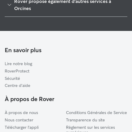
Rover propose également d'autres services à
Chamalières
Orcines
Clermont-Ferrand
Pet Sitters à Orcines
Aubière
Garde à domicile à Orcines
Cébazat
Garderie pour chien à Orcines
Saint-Ours
Promeneur de Chien à Orcines
En savoir plus
Les Martres-de-Veyre
Garde de chat à Orcines
Gerzat
Lire notre blog
Cournon-d'Auvergne
RoverProtect
Châtel-Guyon
Sécurité
Pont-du-Château
Centre d'aide
Besse-et-Saint-Anastaise
À propos de Rover
À propos de nous
Conditions Générales de Service
Nous contacter
Transparence du site
Télécharger l'appli
Règlement sur les services