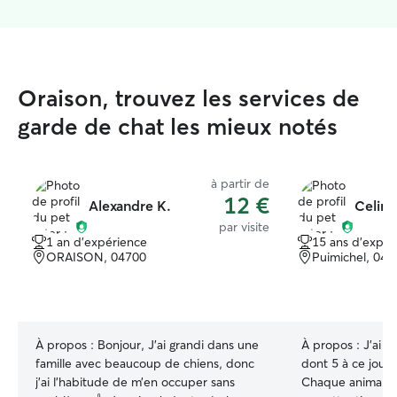
Oraison, trouvez les services de
garde de chat les mieux notés
à partir de
12 €
Alexandre K.
Celine
par visite
1 an d'expérience
15 ans d'expér
ORAISON, 04700
Puimichel, 047
À propos :
Bonjour, J’ai grandi dans une
À propos :
J'ai t
famille avec beaucoup de chiens, donc
dont 5 à ce jour 
j’ai l’habitude de m’en occuper sans
Chaque animal es