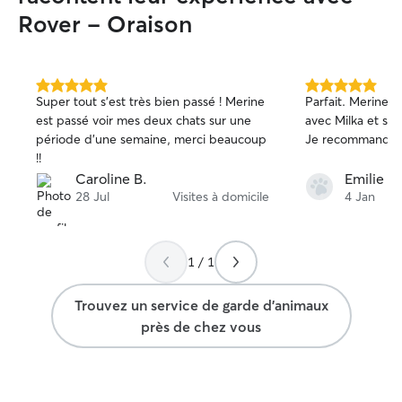
pendant votre absence. Mon objectif est
apporter un serv
Rover - Oraison
de fournir un environnement sûr et
afin que votre c
confortable pour votre chien
chouchouté et c
absence, car leur
priorité. Ma pré
5.0 étoile(s)
5.0 étoile(s)
Super tout s'est très bien passé ! Merine
Parfait. Merine a
sur
sur
d'être serein et r
est passé voir mes deux chats sur une
avec Milka et s'e
5
5
période d'une semaine, merci beaucoup
Je recommande 
!!
Caroline B.
Emilie B.
28 Jul
Visites à domicile
4 Jan
1 / 1
Trouvez un service de garde d'animaux
près de chez vous