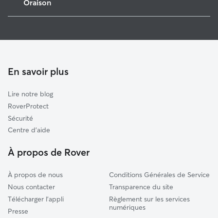
Oraison
Manosque
Garde de Chien à Oraison
Forcalquier
Pet Sitters à Oraison
Château-Arnoux-Saint-Auban
Garde à domicile à Oraison
Gréoux-les-Bains
Garderie pour chien à Oraison
En savoir plus
Valensole
Promeneur de Chien à Oraison
Vinon-sur-Verdon
Lire notre blog
Sisteron
RoverProtect
Saint-Julien
Sécurité
Ginasservis
Centre d'aide
Digne-les-Bains
À propos de Rover
À propos de nous
Conditions Générales de Service
Nous contacter
Transparence du site
Télécharger l'appli
Règlement sur les services
numériques
Presse