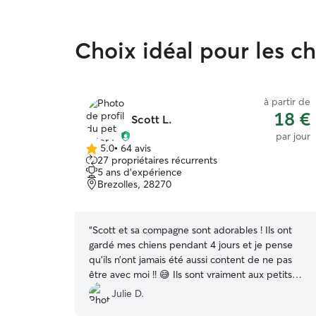
Choix idéal pour les c
à partir de
18 €
Scott L.
par jour
5.0
•
64 avis
5.0 étoile(s)
27 propriétaires récurrents
sur
5 ans d'expérience
5
Brezolles, 28270
“
Scott et sa compagne sont adorables ! Ils ont
gardé mes chiens pendant 4 jours et je pense
qu’ils n’ont jamais été aussi content de ne pas
être avec moi !! 😅 Ils sont vraiment aux petits
oignons avec eux et ça fait plaisir de voir ça
Julie D.
même à distance ! Je recommande vivement, ils