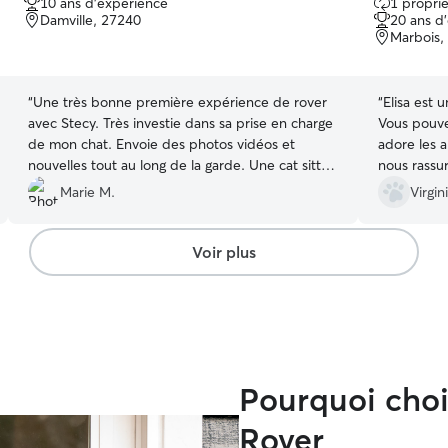
10 ans d'expérience
1 proprié
sur
sur
Damville, 27240
20 ans d
5
5
Marbois,
“
Une très bonne première expérience de rover
“
Elisa est 
avec Stecy. Très investie dans sa prise en charge
Vous pouvez
de mon chat. Envoie des photos vidéos et
adore les 
nouvelles tout au long de la garde. Une cat sitter
nous rassur
très professionnel que je recommande. Je
Marie M.
Virgin
reviendrais vers elle pour mes prochaines
vacances les yeux fermés. 😊
”
Voir plus
Pourquoi chois
Rover