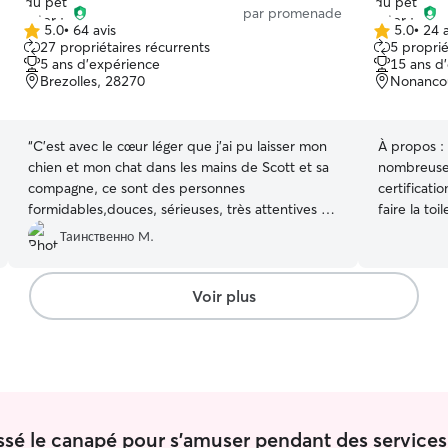
par promenade
5.0
•
64 avis
5.0
•
24 a
5.0 étoile(s)
5.0 étoile(s)
27 propriétaires récurrents
5 proprié
sur
sur
5 ans d'expérience
15 ans d
5
5
Brezolles, 28270
Nonancou
“
C’est avec le cœur léger que j’ai pu laisser mon
À propos :
chien et mon chat dans les mains de Scott et sa
nombreuses 
compagne, ce sont des personnes
certificati
formidables,douces, sérieuses, très attentives au
faire la toilett
besoin de votre loulou … J’ai eu le droit à
disponible 
Таинственно М.
beaucoup de photos lors de mon absence, ce
chiens, ch
qui m’a beaucoup rassurer et de me rendre
compagnie,
compte à quel point mes animaux n’était pas
journée. Je suis en appartement sécurisé avec
Voir plus
temps perdu que ça sans moi! Il a fait de super
doubles ent
activités et de grande promenade ! En bref, j’ai
et possibili
pu partir sereinement, et je leurs laisserais avec
ballade en 
grand plaisir de nouveau mes petits bébés.
fenêtre séc
Merci d être vous, Max et Câlin
”
minous.
ssé le canapé pour s'amuser pendant des services