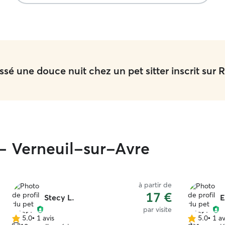
je recommande vivement Scott !
”
sé une douce nuit chez un pet sitter inscrit sur R
é - Verneuil-sur-Avre
à partir de
17 €
Stecy L.
E
par visite
5.0
•
1 avis
5.0
•
1 av
5.0 étoile(s)
5.0 étoile(s)