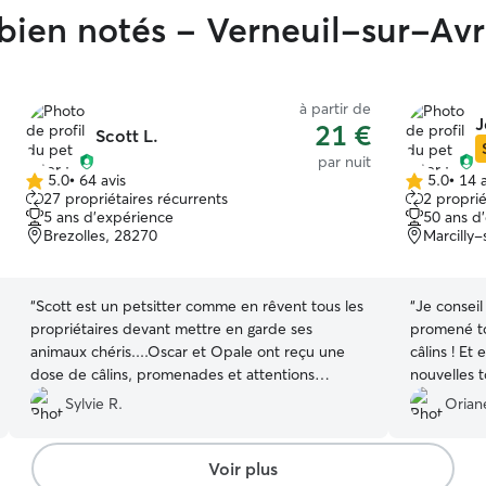
s bien notés - Verneuil-sur-Av
à partir de
J
21 €
Scott L.
par nuit
5.0
•
64 avis
5.0
•
14 a
5.0 étoile(s)
5.0 étoile(s)
27 propriétaires récurrents
2 proprié
sur
sur
5 ans d'expérience
50 ans d
5
5
Brezolles, 28270
Marcilly
“
Scott est un petsitter comme en rêvent tous les
“
Je conseil les y
propriétaires devant mettre en garde ses
promené to
animaux chéris....Oscar et Opale ont reçu une
câlins ! Et
dose de câlins, promenades et attentions
nouvelles tous les jour
diverses qui leur ont permis de passer de belles
Et des maît
Sylvie R.
Orian
vacances ! Messages et photos quotidiennement
m'ont de mon côté entièrement rassurée sur le
bien-être de mes toutous. Réactif et très gentil,
Voir plus