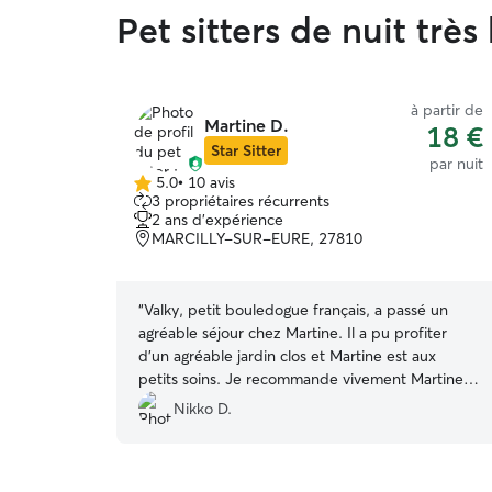
Pet sitters de nuit trè
à partir de
Martine D.
18 €
Star Sitter
par nuit
5.0
•
10 avis
5.0 étoile(s)
3 propriétaires récurrents
sur
2 ans d'expérience
5
MARCILLY-SUR-EURE, 27810
“
Valky, petit bouledogue français, a passé un
agréable séjour chez Martine. Il a pu profiter
d'un agréable jardin clos et Martine est aux
petits soins. Je recommande vivement Martine
pour la garde de nos petits loulous. Valky
Nikko D.
repassera de belles vacances chez Martine, c'est
certain.
”