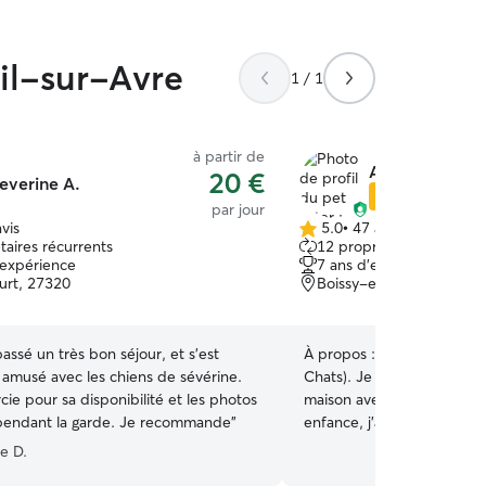
uil-sur-Avre
1 / 1
à partir de
Adelaide G.
20 €
everine A.
Star Sitter
par jour
vis
5.0
•
47 avis
5.0 étoile(s)
taires récurrents
12 propriétaires récurre
sur
'expérience
7 ans d'expérience
5
rt, 27320
Boissy-en-Drouais, 285
assé un très bon séjour, et s'est
À propos :
Je possède mo
 amusé avec les chiens de sévérine.
Chats). Je suis auxiliaire vétérinaire, j’ai une
cie pour sa disponibilité et les photos
maison avec un jardin clo
pendant la garde. Je recommande
”
enfance, j'ai vécu beauco
chiens, chats, rongeurs et 
e D.
sérieuse et rigoureuse, je