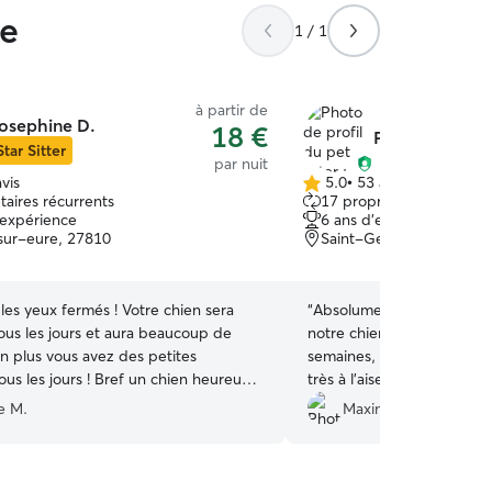
re
1 / 1
à partir de
osephine D.
18 €
Patricia M.
Star Sitter
par nuit
vis
5.0
•
53 avis
5.0 étoile(s)
taires récurrents
17 propriétaires récurre
sur
'expérience
6 ans d'expérience
5
-sur-eure, 27810
Saint-Germain-sur-Avre
eux fermés ! Votre chien sera
“
Absolument irréprochable
us les jours et aura beaucoup de
notre chien à Patricia pou
 en plus vous avez des petites
semaines, tout s’est parfai
s ! Bref un chien heureux !!!
très à l’aise avec elle. Service parfait. Merci
res sereins !
”
Patricia!
”
e M.
Maxime M.