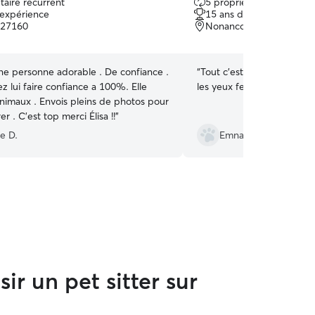
taire récurrent
5 propriétaires récurrent
sur
'expérience
15 ans d'expérience
5
 27160
Nonancourt, 27320
une personne adorable . De confiance .
“
Tout c'est bien passé. J
 lui faire confiance a 100%. Elle
les yeux fermés.
”
animaux . Envois pleins de photos pour
er . C'est top merci Élisa !!
”
ie D.
Emna M.
ir un pet sitter sur