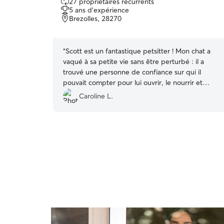
27 propriétaires récurrents
sur
5 ans d'expérience
5
Brezolles, 28270
“
Scott est un fantastique petsitter ! Mon chat a
vaqué à sa petite vie sans être perturbé : il a
trouvé une personne de confiance sur qui il
pouvait compter pour lui ouvrir, le nourrir et
vérifier que rien ne lui manquait. Et pour les
Caroline L.
propriétaires que nous sommes, c’était très
rassurant : nous avons pu voir que tout allait bien
grâce aux photos que Scott nous envoyait à
chaque visite. Je continuerai à lui confier mon
chat les yeux fermés. Merci encore !
”