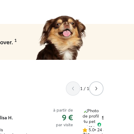
1
over.
1 / 1
à partir de
9 €
lisa H.
Severine A.
par visite
is
5.0
•
24 avis
5.0 étoile(s)