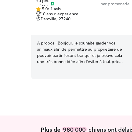
par promenade
5.0
•
1 avis
5.0 étoile(s)
10 ans d'expérience
sur
Damville, 27240
5
À propos :
Bonjour, je souhaite garder vos
animaux afin de permettre au propriétaire de
pouvoir partir l’esprit tranquille, je trouve cela
une très bonne idée afin d’éviter à tout prix
d’abandonner l’animal sous prétexte qu’il ne
peuvent pas emmener leurs compagnon en
vacances, comme visible sur mon profil j’ai une
chatte Indra de race européenne, Elle est très
gentille, c’est une petite mémère de 11 ans que
j’ai récupéré à la SPA de chilleurs au bois, Quand
elle avait 7 ans. Je suis sur animalin, animaute et
hollydog également. N’hésitez pas à m’envoyer
un message si vous êtes dans le besoin. Je me
ferai un plaisir de répondre favorablement à
Plus de
980 000
chiens ont délai
votre demande. À miaoubientot !!😸 Je n’ai pas