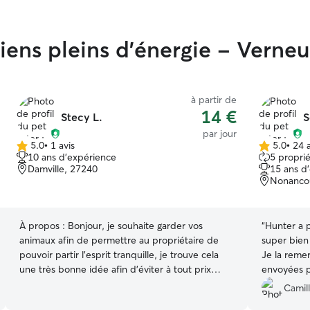
hiens pleins d'énergie - Verne
à partir de
14 €
Stecy L.
S
par jour
5.0
•
1 avis
5.0
•
24 a
5.0 étoile(s)
5.0 étoile(s)
10 ans d'expérience
5 proprié
sur
sur
Damville, 27240
15 ans d
5
5
Nonancou
À propos :
Bonjour, je souhaite garder vos
“
Hunter a p
animaux afin de permettre au propriétaire de
super bien
pouvoir partir l’esprit tranquille, je trouve cela
Je la remer
une très bonne idée afin d’éviter à tout prix
envoyées 
d’abandonner l’animal sous prétexte qu’il ne
Camill
peuvent pas emmener leurs compagnon en