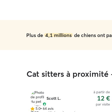
Plus de
4,1 millions
de chiens ont pas
Cat sitters à proximit
à partir de
12 €
Scott L.
par visite
5.0
•
64 avis
5.0 étoile(s)