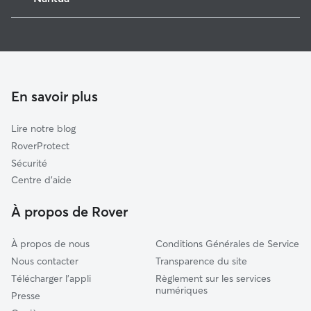
Dortan
Pet Sitters à Nantua
Thoiry
Garde à domicile à Nantua
Saint-Lupicin
Garderie pour chien à Nantua
Injoux-Génissiat
Promeneur de Chien à Nantua
En savoir plus
Hauteville-Lompnes
Garde de chat à Nantua
Poncin
Lire notre blog
Vulbens
RoverProtect
Clarafond-Arcine
Sécurité
Saint-Claude
Centre d'aide
Neuville-sur-Ain
À propos de Rover
À propos de nous
Conditions Générales de Service
Nous contacter
Transparence du site
Télécharger l'appli
Règlement sur les services
numériques
Presse