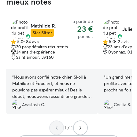
mieux notés
à partir de
Mathilde R.
23 €
Julie 
Star Sitter
par nuit
5.0
•
84 avis
5.0
•
2 avis
5.0 étoile(s)
5.0 étoile(s)
30 propriétaires récurrents
23 ans d'expér
sur
sur
14 ans d'expérience
Oyonnax, 011
5
5
Saint amour, 39160
“
Nous avons confié notre chien Skoll à
“
Un grand merci Ju
Mathilde et Édouard, et nous ne
profité avec toi et a
pouvions pas espérer mieux ! Dès le
prochaine fois ave
début, nous avons ressenti une grande
confiance et sérénité. Ils ont pris soin de
Anastasia C.
Cecilia S.
lui avec beaucoup d'attention et
d'affectation. Nous recommandons
vivement Mathilde et Édouard à tous
1 / 1
ceux qui cherchent des personnes
bienveillantes et de confiance pour