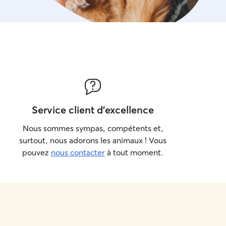
inclus dans le tarif de gar
supplément promenade.
Service client d'excellence
Nous sommes sympas, compétents et,
surtout, nous adorons les animaux ! Vous
pouvez
nous contacter
à tout moment.