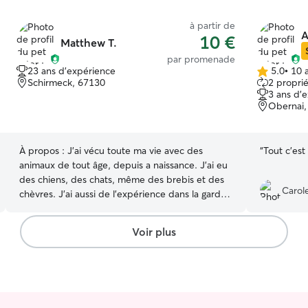
à partir de
A
10 €
Matthew T.
par promenade
23 ans d'expérience
5.0
•
10 a
5.0 étoile(s)
Schirmeck, 67130
2 proprié
sur
3 ans d'
5
Obernai,
À propos :
J'ai vécu toute ma vie avec des
“
Tout c'est
animaux de tout âge, depuis a naissance. J'ai eu
des chiens, des chats, même des brebis et des
Carole
chèvres. J'ai aussi de l'expérience dans la garde
de chiens. Je suis étudiant et travaille beaucoup
à la maison en distanciel, excepté l'été où je n'ai
Voir plus
pas cours. Votre animal s'intégrera donc à mon
quotidien, vivra avec moi et recevra tous mes
plus grands soins. Je vis en appartement de
40m². J'ai un petit bois avec à côté plein
d'espaces verts, ainsi qu'un parc à proximité. Je