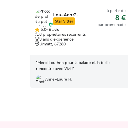
à partir de
Lou-Ann G.
8 €
Star Sitter
par promenade
5.0
•
6 avis
5.0 étoile(s)
3 propriétaires récurrents
sur
3 ans d'expérience
5
Urmatt, 67280
“
Merci Lou Ann pour la balade et la belle
rencontre avec Vivi !
”
Anne-Laure H.