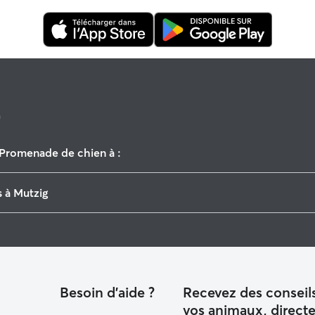
n
Promenade de chien à :
Sainte-Croix-aux-Mines
 à Mutzig
Provenchères-et-Colroy
Marlenheim
Garderie pour chien à Mutzig
Erstein
Garde de chat à Mutzig
Sélestat
Cirey-sur-Vezouze
Besoin d'aide ?
Recevez des conseils
vos animaux, direct