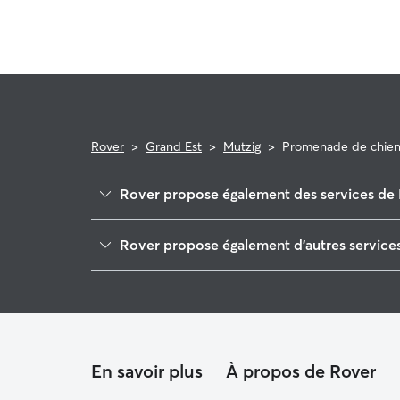
Rover
>
Grand Est
>
Mutzig
>
Promenade de chie
Rover propose également des services de 
Oberhaslach
Rover propose également d'autres services
Obernai
Garde de Chien à Mutzig
Villé
Pet Sitters à Mutzig
Molsheim
Garde à domicile à Mutzig
Wangenbourg-Engenthal
Lièpvre
En savoir plus
À propos de Rover