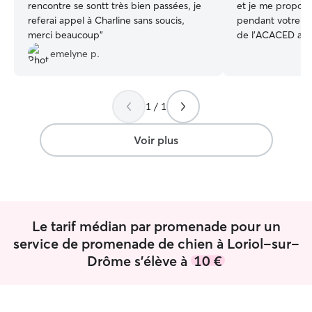
rencontre se sontt très bien passées, je
et je me propose
referai appel à Charline sans soucis,
pendant votre abs
merci beaucoup
”
de l’ACACED ainsi
d’aptitude à la 
emelyne p.
catégorie. Ayant
serais en mesure
loulous avec tout
1 / 1
l’attention qu’ils
vous rencontrer avec
actuellement gér
Voir plus
et travail donc à mon
totalement dispo
des chiens et leu
J’ai une maison av
qu’un véhicule t
Le tarif médian par promenade pour un
permettant de l
champ de plusieu
service de promenade de chien à Loriol-sur-
appartient à mon 
Drôme s'élève à
10 €
chiens seront don