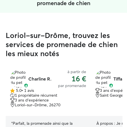
promenade de chien
Loriol-sur-Drôme, trouvez les
services de promenade de chien
les mieux notés
à partir de
16 €
Charline R.
Tiffan
par promenade
5.0
•
1 avis
3 ans d'expéri
5.0 étoile(s)
1 propriétaire récurrent
Saint Georges 
sur
3 ans d'expérience
5
Loriol-sur-Drôme, 26270
“
Parfait, la promenade ainsi que la
À propos :
Je m’a