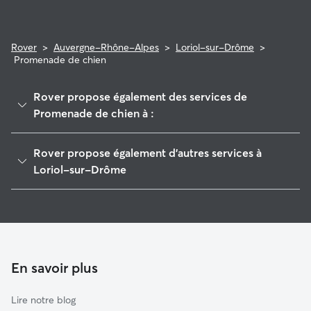
Rover
>
Auvergne-Rhône-Alpes
>
Loriol-sur-Drôme
>
Promenade de chien
Rover propose également des services de
Promenade de chien à :
La Voulte-sur-Rhône
Rover propose également d'autres services à
Le Pouzin
Loriol-sur-Drôme
Crest
Garde de Chien à Loriol-sur-Drôme
Valence
Pet Sitters à Loriol-Sur-Drôme
Guilherand-Granges
Garde à domicile à Loriol-Sur-Drôme
Les Ollières-sur-Eyrieux
Garderie pour chien à Loriol-Sur-Drôme
En savoir plus
Dieulefit
Garde de chat à Loriol-Sur-Drôme
Alboussière
Lire notre blog
Privas