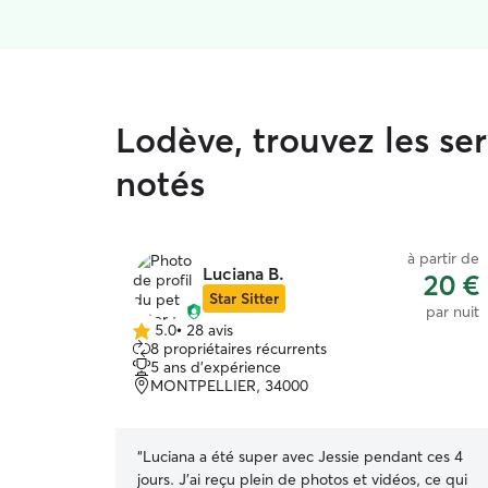
Lodève, trouvez les se
notés
à partir de
Luciana B.
20 €
Star Sitter
par nuit
5.0
•
28 avis
5.0 étoile(s)
8 propriétaires récurrents
sur
5 ans d'expérience
5
MONTPELLIER, 34000
“
Luciana a été super avec Jessie pendant ces 4
jours. J’ai reçu plein de photos et vidéos, ce qui