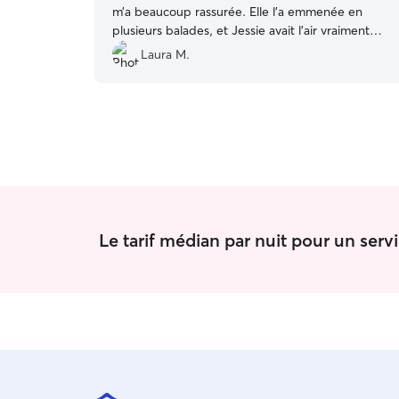
m’a beaucoup rassurée. Elle l’a emmenée en
plusieurs balades, et Jessie avait l’air vraiment
heureuse et en confiance. Merci beaucoup pour
Laura M.
toute cette attention, je laisserai Jessie avec
Luciana à nouveau sans hésiter ! 😊✨🐾
”
Le tarif médian par nuit pour un ser