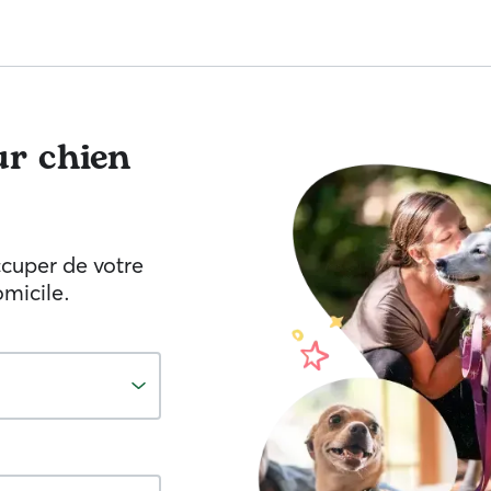
r chien
ccuper de votre
omicile.