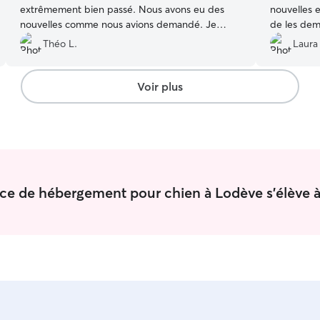
extrêmement bien passé. Nous avons eu des
nouvelles 
nouvelles comme nous avions demandé. Je
de les dem
recommande fortement. Merci Laurence. À très
l’esprit tot
Théo L.
Laura 
vite
”
chouchout
lac. On se
sérieux ap
Voir plus
pour votre 
les soins a
pas une se
vice de hébergement pour chien à Lodève s'élève 