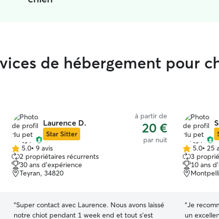
rvices de hébergement pour c
à partir de
Laurence D.
S
20 €
Star Sitter
par nuit
5.0
•
9 avis
5.0
•
25 a
5.0 étoile(s)
5.0 étoile(s)
2 propriétaires récurrents
3 proprié
sur
sur
30 ans d'expérience
10 ans d
5
5
Teyran, 34820
Montpell
“
Super contact avec Laurence. Nous avons laissé
“
Je recomm
notre chiot pendant 1 week end et tout s’est
un excellen