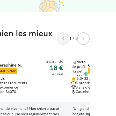
hien les mieux
1 / 1
à partir de
eraphine N.
Claire C.
18 €
Star Sitter
Star Sitter
par nuit
vis
5.0
•
32 avis
5.0 étoile(s)
taires récurrents
5 propriétaires récurrent
sur
'expérience
8 ans d'expérience
5
ier, 34070
Castelnau le Lez, 34170
ande vivement ! Mon chien a passé
“
Un grand merci à Claire 
t séjour. J’ai reçu régulièrement des
ont été super avec notre Achilles! 