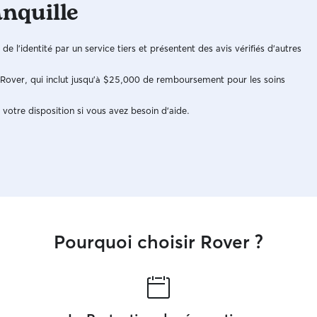
anquille
veille à offrir un environnement sûr et
confortable pour chaque animal dont je
m’occupe. Mon appartement en rez-de-
n de l'identité par un service tiers et présentent des avis vérifiés d'autres
chaussée dispose d’une petite terrasse clôturée
équipée de canapés d’extérieur, où l’animal
peut se détendre et se faire un nid douillet.
e Rover, qui inclut jusqu'à $25,000 de remboursement pour les soins
J’accorde une attention particulière à leur bien-
être, en respectant leurs habitudes et leurs
 votre disposition si vous avez besoin d'aide.
besoins. Les animaux sont une véritable passion
pour moi, et j’adore passer du temps à jouer, les
câliner et veiller à ce qu’ils soient heureux et en
sécurité.
Pourquoi choisir Rover ?