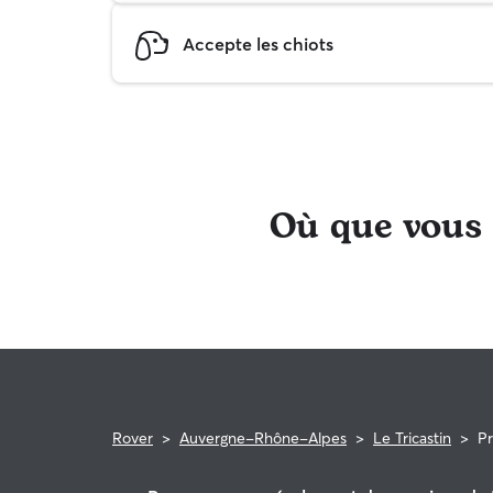
Accepte les chiots
Où que vous s
Rover
>
Auvergne-Rhône-Alpes
>
Le Tricastin
>
P