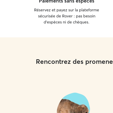
Paiements sans espèces
afin qu’ils soient parfaitement à l’aise et en
Réservez et payez sur la plateforme
sécurité. Bien entendu, je vous donnerai
régulièrement des nouvelles accompagnées de
sécurisée de Rover : pas besoin
photos pour que vous puissiez partir l’esprit
d'espèces ni de chèques.
tranquille.
Rencontrez des promeneu