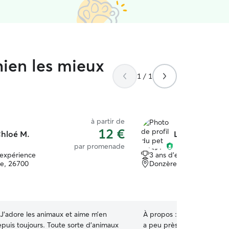
hien les mieux
1 / 1
à partir de
12 €
hloé M.
Lyndi D.
par promenade
'expérience
3 ans d'expérience
te, 26700
Donzère, 26290
J’adore les animaux et aime m’en
À propos :
Je fais de la g
puis toujours. Toute sorte d’animaux
a peu près 3 ans, car ma m