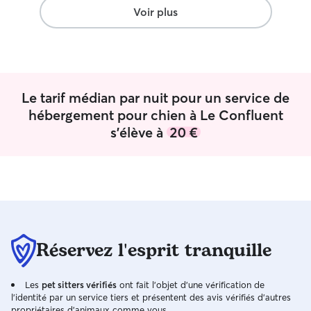
bienveillance, nous avons pu passer
Voir plus
notre journée en extérieur l'esprit 100 %
tranquille, sans jamais nous inquiéter
avec de petites nouvelles, photos et
vidéos au cours de la journée. Notre
chienne est revenue sereine et
Le tarif médian par nuit pour un service de
agréablement fatiguée par ses aventures
de la journée. Un immense merci à
hébergement pour chien à Le Confluent
Robin, Capucine et au super Murphy
s'élève à
20 €
pour leur accueil, leur patience et leur
professionnalisme. Vous pouvez leur
confier votre compagnon les yeux
fermés, ce sont des perles rares !
”
Réservez l'esprit tranquille
Les
pet sitters vérifiés
ont fait l'objet d'une vérification de
l'identité par un service tiers et présentent des avis vérifiés d'autres
propriétaires d'animaux comme vous.