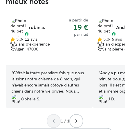
mieux notés
à partir de
19 €
robin a.
Andy 
par nuit
5.0
•
12 avis
5.0
•
6 avis
5.0 étoile(s)
5.0 étoile(s)
2 ans d'expérience
1 an d'expérie
sur
sur
Agen, 47000
Saint pierre d
5
5
“
C'était la toute première fois que nous
“
Andy a pu me dé
laissions notre chienne de 6 mois, qui
minute pour gard
n'avait encore jamais côtoyé d'autres
jours. Il s’est mo
chiens dans notre vie privée. Nous
et a même organi
avions forcément une petite
activités. Jack s’est bien dépensé et il n’y
Ophelie S.
J D.
appréhension, mais Robin a été
a eu aucun pro
exceptionnel : il a pris tout le temps
vivement Andy.
”
nécessaire le matin pour nous rassurer,
1 / 1
nous accompagner et faire les
présentations en douceur. Grâce à cette