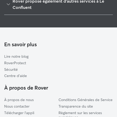
Rover propose également d'autres services à Le
Damazan
Confluent
Tonneins
Pet Sitters à Le Confluent
Le Mas-d'Agenais
Garde à domicile à Le Confluent
Le Livradais
Garderie pour chien à Le Confluent
Lavardac
Promeneur de Chien à Le Confluent
En savoir plus
Les Forêts de Gascogne
Garde de chat à Le Confluent
L'Ouest agenais
Lire notre blog
Marmande
RoverProtect
Agen
Sécurité
La Croix-Blanche
Centre d'aide
Villeneuve-sur-Lot
À propos de Rover
À propos de nous
Conditions Générales de Service
Nous contacter
Transparence du site
Télécharger l'appli
Règlement sur les services