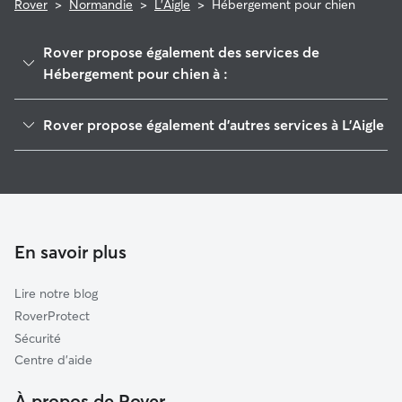
Rover
>
Normandie
>
L'Aigle
>
Hébergement pour chien
Rover propose également des services de
Hébergement pour chien à :
Aube
Rover propose également d'autres services à L'Aigle
Tourouvre
Pet Sitters à L'Aigle
Conches-en-Ouche
Garde à domicile à L'Aigle
Breteuil
Garderie pour chien à L'Aigle
Rai
Promeneur de Chien à L'Aigle
Verneuil-sur-Avre
En savoir plus
Garde de chat à L'Aigle
Mortagne-au-Perche
Lire notre blog
Senonches
RoverProtect
Évreux
Sécurité
Radon
Centre d'aide
Broglie
À propos de Rover