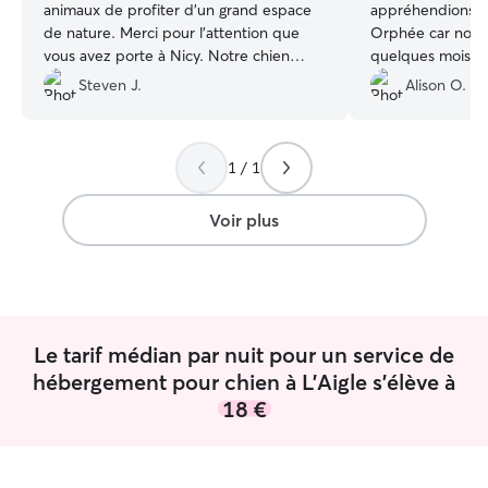
animaux de profiter d'un grand espace
appréhendions la
de nature. Merci pour l'attention que
Orphée car nous l'
vous avez porte à Nicy. Notre chien
quelques mois et 
semblait aux anges sur les photos !
”
garder. Nous avo
Steven J.
Alison O.
vidéos et nouvell
est très attention
instructions. No
1 / 1
avec beaucoup d
bienveillance. Pour nos prochaines
vacances nous n'
Voir plus
grand merci ❤️🙏
Le tarif médian par nuit pour un service de
hébergement pour chien à L'Aigle s'élève à
18 €