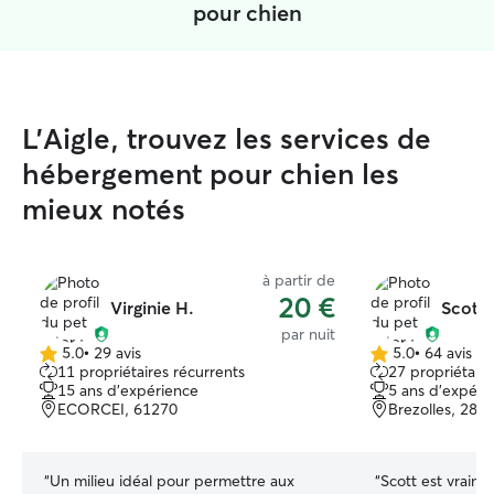
pour chien
L'Aigle, trouvez les services de
hébergement pour chien les
mieux notés
à partir de
20 €
Virginie H.
Scott 
par nuit
5.0
•
29 avis
5.0
•
64 avis
5.0 étoile(s)
5.0 étoile(s)
11 propriétaires récurrents
27 propriétaire
sur
sur
15 ans d'expérience
5 ans d'expéri
5
5
ECORCEI, 61270
Brezolles, 282
“
Un milieu idéal pour permettre aux
“
Scott est vraiment