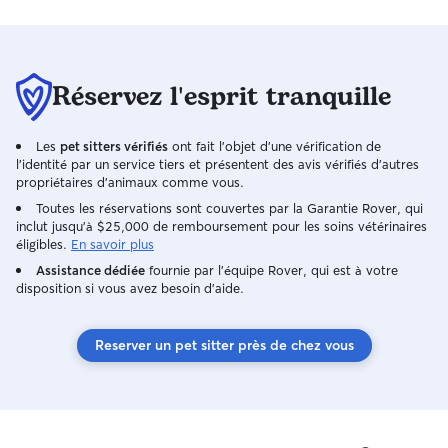
et frais, à l'ombre des arbres ou en bord
d'eau, parfaits même les jours de forte
chaleur. Je promène les chiens 2 fois par
jour (matin et soir) environ 1h. Je prends
soin de chaque chien comme s'il était le
Réservez l'esprit tranquille
mien, avec attention, patience et
beaucoup d'amour. N'hésitez pas à me
Les
pet sitters vérifiés
ont fait l'objet d'une vérification de
contacter pour en discuter Je ne travaille
l'identité par un service tiers et présentent des avis vérifiés d'autres
pas actuellement, je suis donc disponible
propriétaires d'animaux comme vous.
toute la journée pour m'occuper de
Toutes les réservations sont couvertes par la Garantie Rover, qui
votre chien. Je fais 2 promenades
inclut jusqu'à $25,000 de remboursement pour les soins vétérinaires
d'environ 1h par jour (matin et soir). J'ai
éligibles.
En savoir plus
un jardin clos. Les chiens sont autorisés
Assistance dédiée
fournie par l'équipe Rover, qui est à votre
dans la maison (sauf chambre) avec
disposition si vous avez besoin d'aide.
autorisation du canapé (pour des gros
câlins). Ava a tous ses vaccins et est
stérilisée. Ava est très sociable avec les
Reserver un pet sitter près de chez vous
autres chiens et douce.