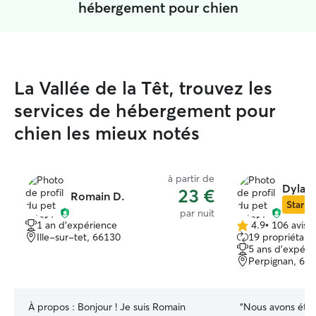
hébergement pour chien
La Vallée de la Têt, trouvez les
services de hébergement pour
chien les mieux notés
à partir de
Dylan 
23 €
Romain D.
Star Si
par nuit
1 an d'expérience
4.9
•
106 avis
4.9 étoile(s)
Ille-sur-tet, 66130
19 propriétaire
sur
5 ans d'expéri
5
Perpignan, 66
À propos :
Bonjour ! Je suis Romain
“
Nous avons été tr