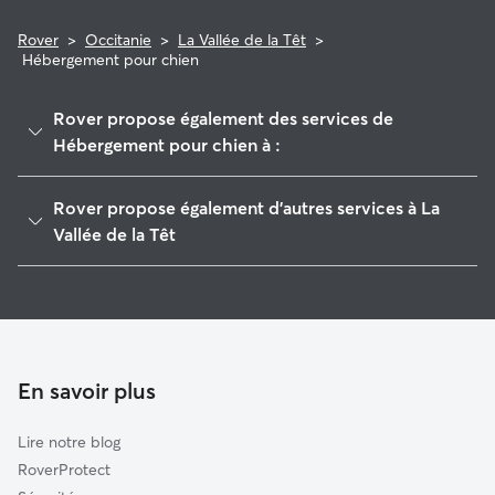
Rover
>
Occitanie
>
La Vallée de la Têt
>
Hébergement pour chien
Rover propose également des services de
Hébergement pour chien à :
Le Ribéral
Rover propose également d'autres services à La
La Vallée de l'Agly
Vallée de la Têt
Les Aspres
Pet Sitters à La Vallée De La Têt
Perpignan
Garde à domicile à La Vallée De La Têt
Vinça
Garderie pour chien à La Vallée De La Têt
La Plaine d'Illibéris
Promeneur de Chien à La Vallée de la Têt
En savoir plus
La Côte Salanquaise
Garde de chat à La Vallée De La Têt
Vallespir-Albères
Lire notre blog
Opoul-Périllos
RoverProtect
La Côte Sableuse