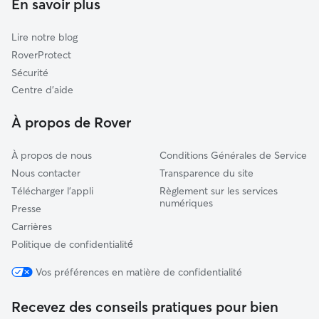
En savoir plus
Grands Lacs
Garde de chat à La Teste-De-Buch
Lugos
Lire notre blog
Marcheprime
RoverProtect
Ychoux
Sécurité
Sainte-Eulalie-en-Born
Centre d'aide
Les Landes des Graves
À propos de Rover
À propos de nous
Conditions Générales de Service
Nous contacter
Transparence du site
Télécharger l'appli
Règlement sur les services
numériques
Presse
Carrières
Politique de confidentialité́
Vos préférences en matière de confidentialité
Recevez des conseils pratiques pour bien