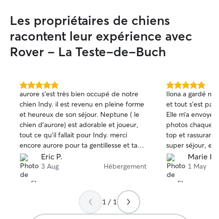
Les propriétaires de chiens
racontent leur expérience avec
Rover - La Teste-de-Buch
5.0 étoile(s)
5.0 étoile(s)
aurore s’est très bien occupé de notre
Ilona a gardé ma 
sur
sur
chien Indy. il est revenu en pleine forme
et tout s’est par
5
5
et heureux de son séjour. Neptune ( le
Elle m’a envoyé 
chien d’aurore) est adorable et joueur,
photos chaque jo
tout ce qu’il fallait pour Indy. merci
top et rassurant
encore aurore pour ta gentillesse et ta
super séjour, ell
disponibilité. Nous referons appel à toi
heureuse et dé
Eric P.
Marie P.
lors de notre prochain passage au bassin.
les yeux fermés e
3 Aug
Hébergement
1 May
nous recommandons Aurore à tous les
sans hésiter !
propriétaires de chien qui cherche une
dog sitter sérieuse et attentionnée. 👍👍
1 / 1
👍