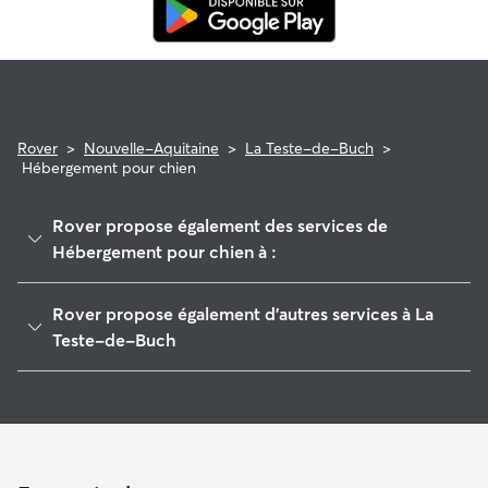
Rover
>
Nouvelle-Aquitaine
>
La Teste-de-Buch
>
Hébergement pour chien
Rover propose également des services de
Hébergement pour chien à :
Gujan-Mestras
Rover propose également d'autres services à La
Sanguinet
Teste-de-Buch
Andernos-les-Bains
Pet Sitters à La Teste-De-Buch
Mios
Garde à domicile à La Teste-De-Buch
Arès
Garderie pour chien à La Teste-De-Buch
Lège-Cap-Ferret
Promeneur de Chien à La Teste-de-Buch