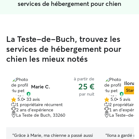
services de hébergement pour chien
La Teste-de-Buch, trouvez les
services de hébergement pour
chien les mieux notés
à partir de
Ilona 
25 €
Marie C.
Star Si
par nuit
5.0
•
33 avis
5.0
•
5 avis
5.0 étoile(s)
5.0 étoile(s)
1 propriétaire récurrent
2 propriétaires
sur
sur
2 ans d'expérience
1 an d'expérie
5
5
La Teste de Buch, 33260
La Teste-de-B
“
Grâce à Marie, ma chienne a passé aussi
“
Ilona a gardé ma