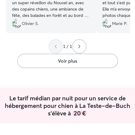
un super réveillon du Nouvel an, avec
et tout s’est par
des copains chiens, une ambiance de
Elle m’a envoyé 
fête, des balades en forêt et au bord du
photos chaque jo
lac. Un vrai bonheur ! Je suis content
top et rassurant
Olivier S.
Marie P.
d'avoir trouvé une super nounou sur le
super séjour, ell
bassin pour les prochaines gardes. Merci
heureuse et dé
Marie !
”
les yeux fermés e
1 / 1
sans hésiter !
”
Voir plus
Le tarif médian par nuit pour un service de
hébergement pour chien à La Teste-de-Buch
s'élève à
20 €