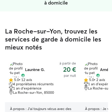
à domicile
La Roche-sur-Yon, trouvez les
services de garde à domicile les
mieux notés
à partir de
20 €
Laurène G.
Amélie
par nuit
5.0
•
12 avis
5.0
•
2 avis
5.0 étoile(s)
5.0 étoile(s)
4 propriétaires récurrents
1 an d'expérie
sur
sur
1 an d'expérience
La Roche-sur-
5
5
La Roche-sur-Yon, 85000
À propos :
J’ai toujours vécus avec des
À propos :
Je vo