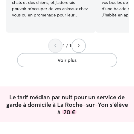
chats et des chiens, et j’adorerais
vos boules de poi
pouvoir m’occuper de vos animaux chez
d'une balade ou p
vous ou en promenade pour leur
J'habite en appa
apporter mon affection Je travaille les
proche des Terre
jours de la semaine jusqu’à 17h sur la
sur-Yon, je me d
roche sur Yon et je suis libre les week-
transports en co
ends pour m’occuper de vos animaux. Je
chiens et des lapi
1 / 1
peux me déplacer à votre domicile pour
chats ! Bref j'ai
m’occuper de vos animaux : les
général. 😁 N'hé
promener, les nourrir, jouer avec eux,
pour en savoir plus 😊 Je suis
Voir plus
selon vos besoins et vos demandes.
la semaine et le
à regarder mes d
contacter si vou
déplace à pied e
commun. Je peux me déplacer jusque
Le tarif médian par nuit pour un service de
chez vous (si c'e
transports) pour
garde à domicile à La Roche-sur-Yon s'élève
visite, faire un
à
20 €
votre boule de po
que je le garde c
appartement au 