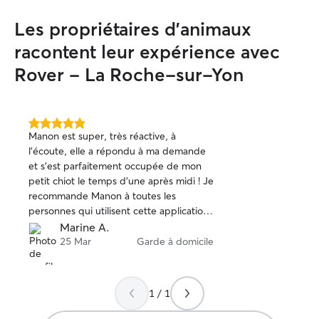
balcon, proche d
Roche-sur-Yon.
Les propriétaires d'animaux
racontent leur expérience avec
Rover - La Roche-sur-Yon
5.0 étoile(s)
Manon est super, très réactive, à
sur
l'écoute, elle a répondu à ma demande
5
et s'est parfaitement occupée de mon
petit chiot le temps d'une après midi ! Je
recommande Manon à toutes les
personnes qui utilisent cette application
😃
Marine A.
25 Mar
Garde à domicile
1 / 1