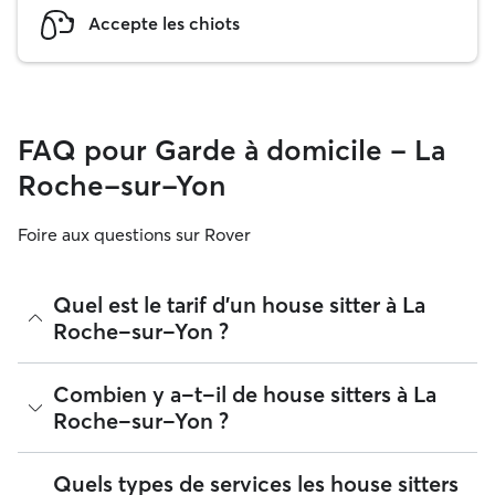
Accepte les chiots
FAQ pour Garde à domicile - La
Roche-sur-Yon
Foire aux questions sur Rover
Quel est le tarif d'un house sitter à La
Roche-sur-Yon ?
Sur Rover, les house sitters sont libres de fixer leurs propres
Combien y a-t-il de house sitters à La
tarifs. Le tarif médian pour réserver les services d'un house
Roche-sur-Yon ?
sitter à La Roche-sur-Yon sur Rover à la date du août 2026
était d'environ 20 par nuit, après avoir pris en compte les
frais de service de Rover. Le tarif d'un house sitter peut
À la date du août 2026, il y a 149 house sitters à La Roche-
Quels types de services les house sitters
également varier lorsque vous personnalisez votre