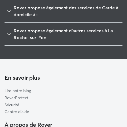
Rover propose également des services de Garde à
domicile à :
La Chaize-le-Vicomte
Rover propose également d'autres services à La
Landeronde
Roche-sur-Yon
Le Poiré-sur-Vie
Garde de Chien à La Roche-sur-Yon
Chaillé-sous-les-Ormeaux
Pet Sitters à La Roche-Sur-Yon
Bellevigny
Garderie pour chien à La Roche-Sur-Yon
Rives-de-l'Yon
Promeneur de Chien à La Roche-sur-Yon
En savoir plus
La Boissière-des-Landes
Garde de chat à La Roche-Sur-Yon
Nieul-le-Dolent
Lire notre blog
Beaulieu-sous-la-Roche
RoverProtect
Saint-Georges-de-Pointindoux
Sécurité
Fougeré
Centre d'aide
Thorigny
À propos de Rover