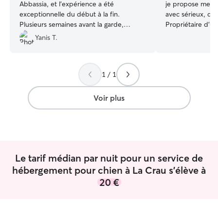
Abbassia, et l’expérience a été
je propose mes s
exceptionnelle du début à la fin.
avec sérieux, douc
Plusieurs semaines avant la garde,
Propriétaire d’un
Abbassia a pris le temps d’échanger avec
d’un chat, je sui
Yanis T.
nous, de poser des questions précises
quotidiens des a
sur les habitudes de Taïga, son
promenades en n
alimentation, son comportement… Elle a
randonnées, idéal
1 / 1
même acheté un panier spécialement
sorties adaptée
pour son arrivée, ce qui en dit long sur
chien. Bien-être,
son attention et son sérieux. Le jour J,
sont mes priorités. Je propos
Voir plus
elle nous a accueillis chaleureusement et
rythme quotidien 
ses deux enfants ont tout de suite noué
sors les chiens l
un lien complice avec Taïga, qui a passé
leurs besoins. En
3-4 jours entourée, stimulée et choyée.
l'aventure : j'or
Abbassia est restée en contact
en liberté à la pl
Le tarif médian par nuit pour un service de
régulièrement, n’a jamais hésité à poser
forêt pour qu'ils
des questions si besoin et on sent
dépenser et s'a
hébergement pour chien à La Crau s'élève à
qu’elle agit toujours avec bienveillance et
s'intégrera natur
20 €
responsabilité. Grâce à elle, on a pu
routine stimulante. Je vi
partir l’esprit complètement serein.
appartement au 
Merci encore !
”
un balcon. La ré