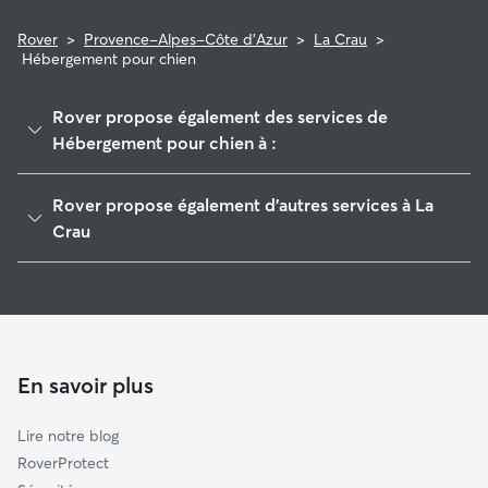
Rover
>
Provence-Alpes-Côte d'Azur
>
La Crau
>
Hébergement pour chien
Rover propose également des services de
Hébergement pour chien à :
Hyères
Rover propose également d'autres services à La
La Garde
Crau
Bormes-les-Mimosas
Pet Sitters à La Crau
Le Lavandou
Garde à domicile à La Crau
Solliès-Pont
Garderie pour chien à La Crau
Toulon
Promeneur de Chien à La Crau
En savoir plus
Garéoult
Garde de chat à La Crau
La Seyne-sur-Mer
Lire notre blog
La Môle
RoverProtect
Le Luc