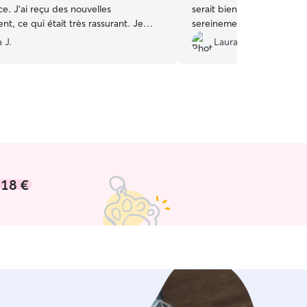
ce. J’ai reçu des nouvelles
serait bien. L'accueil a été 
nt, ce qui était très rassurant. Je
sereinement et ai reçu des
 à 100 % et je n’hésiterai pas à
régulières !
”
a J.
Laura P.
el à vous.
”
18 €