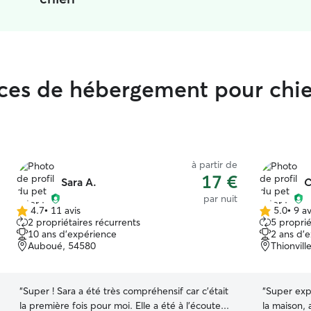
vices de hébergement pour chi
à partir de
17 €
Sara A.
C
par nuit
4.7
•
11 avis
5.0
•
9 av
4.7 étoile(s)
5.0 étoile(s)
2 propriétaires récurrents
5 proprié
sur
sur
10 ans d'expérience
2 ans d'
5
5
Auboué, 54580
Thionvill
“
Super ! Sara a été très compréhensif car c'était
“
Super expé
la première fois pour moi. Elle a été à l'écoute...
la maison,