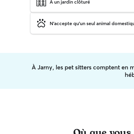
A un jardin clôturé
N'accepte qu'un seul animal domestique
À Jarny, les pet sitters comptent e
hé
Où que vous s