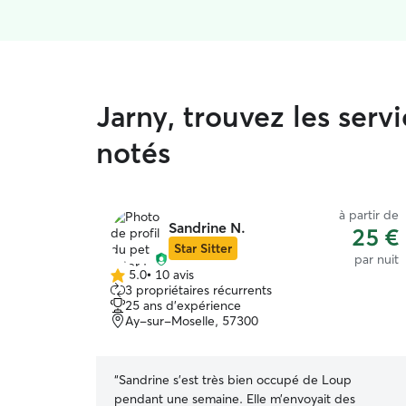
Jarny, trouvez les ser
notés
à partir de
Sandrine N.
25 €
Star Sitter
par nuit
5.0
•
10 avis
5.0 étoile(s)
3 propriétaires récurrents
sur
25 ans d'expérience
5
Ay-sur-Moselle, 57300
“
Sandrine s’est très bien occupé de Loup
pendant une semaine. Elle m’envoyait des