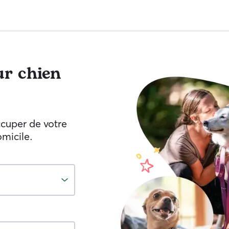
r chien
ccuper de votre
omicile.