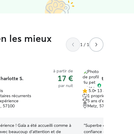
en les mieux
1 / 1
à partir de
17 €
harlotte S.
tatiana p.
par nuit
is
5.0
•
13 avis
5.0 étoile(s)
taires récurrents
1 propriétaire récurrent
sur
expérience
5 ans d'expérience
5
e, 57100
Metz, 57000
rience ! Gaïa a été accueilli comme à
“
Superbe expérience, Tati
 avec beaucoup d’attention et de
confiance dès le départ, j