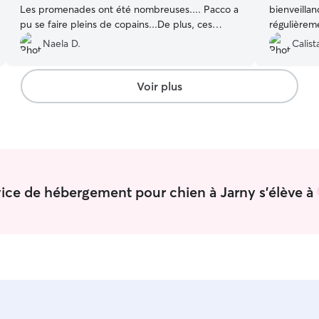
Les promenades ont été nombreuses.... Pacco a
bienveillan
pu se faire pleins de copains...De plus, ces
régulièreme
photos et vidéos au long du séjour, on été très
recommande
Naela D.
Calist
apprécié.... Je recommande et je
refaire app
recommencerai.... 👌
”
Voir plus
rvice de hébergement pour chien à Jarny s'élève à