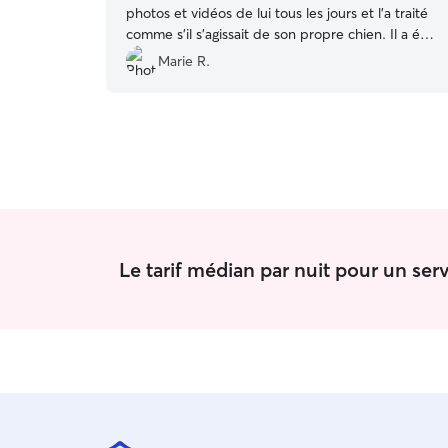
photos et vidéos de lui tous les jours et l’a traité
comme s’il s’agissait de son propre chien. Il a été
très bien accueilli au sein de sa famille et a
Marie R.
beaucoup joué avec son chien Terry. Il a eu droit
à de nombreuses balades et faisait vraiment
partie de la famille pendant la garde. Je referai
appel à Sandrine sans hésiter pour d’autres
gardes, vous pouvez lui faire pleinement
confiance. Merci pour tout.
”
Le tarif médian par nuit pour un se