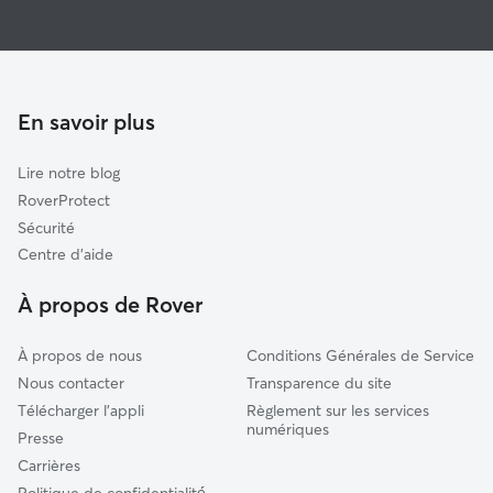
Pet Sitters à Haute-Ariège
Mirepoix
Quillan
Val d'Ariège
En savoir plus
Pamiers
Les Pyrénées catalanes
Lire notre blog
Bourg-Madame
RoverProtect
Osséja
Sécurité
Couserans Est
Centre d'aide
Belpech
À propos de Rover
À propos de nous
Conditions Générales de Service
Nous contacter
Transparence du site
Télécharger l'appli
Règlement sur les services
numériques
Presse
Carrières