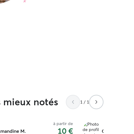
s mieux notés
1 / 1
à partir de
10 €
mandine M.
Quentin D.