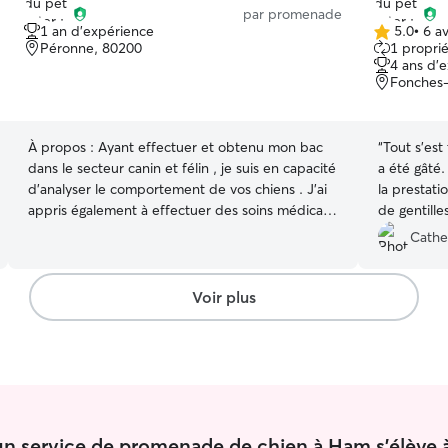
par promenade
1 an d'expérience
5.0
•
6 av
5.0 étoile(s)
Péronne, 80200
1 proprié
sur
4 ans d'
5
Fonches-
À propos :
Ayant effectuer et obtenu mon bac
“
Tout s'est
dans le secteur canin et félin , je suis en capacité
a été gâté. 
d’analyser le comportement de vos chiens . J’ai
la prestation d'Ama
appris également à effectuer des soins médicaux
de gentille
.Je peux garder vos loulous à votre domicile et
toute confi
Cathe
effectuer des balades ! Je viens de finir mon bac
pro canin et félin , en attendant de trouver un
emploi je souhaite faire du pet sitting . Étant
Voir plus
donner que c’est mon domaine c’est pour cela
que je me propose pour vous rendre service . Je
suis bienveillante , attentionnée , et
respectueuse des besoins de vos loulous . De
plus , je suis permifiée et véhiculée. J’ai deux
chiens à qui je portent énormément d’affection
et je voudrais faire de même avec vos amis à
un service de promenade de chien à Ham s'élève 