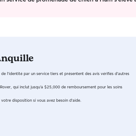
quatre pattes. Ils seront heureux , détendus et
surtout content de se dépenser avec moi , on
jouera ensemble et surtout pleins de câlins !
anquille
n de l'identité par un service tiers et présentent des avis vérifiés d'autres
e Rover, qui inclut jusqu'à $25,000 de remboursement pour les soins
 votre disposition si vous avez besoin d'aide.