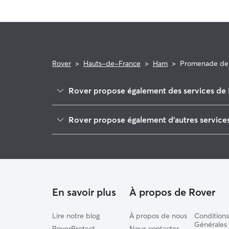
Rover
>
Hauts-de-France
>
Ham
>
Promenade de
Rover propose également des services de 
Chaulnes
Rover propose également d'autres service
Roye
Garde de Chien à Ham
Noyon
Pet Sitters à Ham
Thourotte
Garde à domicile à Ham
Vermand
Moreuil
En savoir plus
À propos de Rover
Lire notre blog
À propos de nous
Conditions
Générales
RoverProtect
Nous contacter