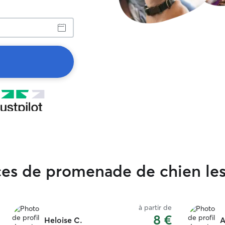
ices de promenade de chien le
à partir de
8 €
Heloise C.
A