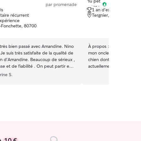
par promenade
is
1 an d'expérience
taire récurrent
Tergnier, 02700
expérience
Fonchette, 80700
 très bien passé avec Amandine. Nino
À propos :
Je m’occupe so
Je suis très satisfaite de la qualité de
mon oncle depuis mes 10 a
ndine. Beaucoup de sérieux ,
chien dont il faut s’occuper, je s
sse et de fiabilité . On peut partir en
actuellement en réorientati
ance?.
”
disponible du lundi au sa
rine S.
Je fais essentiellement de
chat chez le propriétaire,
etc… Je serais à l’écoute concernant les
instructions à respecter p
votre chien ou chat, ainsi 
pour ne pas le bouleverser
à
10 €