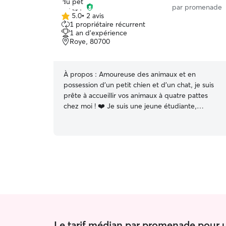
par promenade
5.0
•
2 avis
5.0 étoile(s)
1 propriétaire récurrent
sur
1 an d'expérience
5
Roye, 80700
À propos :
Amoureuse des animaux et en
possession d’un petit chien et d’un chat, je suis
prête à accueillir vos animaux à quatre pattes
chez moi ! ❤️ Je suis une jeune étudiante,
disponible tout l’été pour garder vos petits
animaux chez moi ! Temps libre à gogo pour des
balades amusantes ! Un petit spitz très joueur à
la maison qui appréciera d’avoir de la
compagnie, un grand espace fermé pour leur
plus grand bien ! ✨
Le tarif médian par promenade pour 