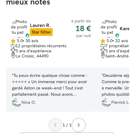
mieux notés
à partir de
Lauren R.
18 €
Karen 
Star Sitter
par nuit
5.0
•
30 avis
5.0
•
32 avis
5.0 étoile(s)
5.0 étoile(s)
12 propriétaires récurrents
7 propriétaires
sur
sur
5 ans d'expérience
3 ans d'expéri
5
5
Le Croisic, 44490
Saint-André-d
“
Tu peux écrire quelque chose comme :
“
Deuxième séjour
⭐⭐⭐⭐⭐ « Un immense merci pour avoir
Comme la premièr
gardé Aston ce week-end ! Tout s’est
à merveille. Un compte rendu et des
parfaitement passé. Nous avons
photos quotidien
retrouvé notre Golden Retriever en
la sentait heureu
Nina O.
Pierrick L.
pleine forme, heureux et très bien pris
Merci beaucoup 
en charge. On sent tout de suite
bienveillance ap
l’attention, la bienveillance et l’amour
poils Nous reco
1 / 1
des animaux. Nous avons eu des
fortement.
”
nouvelles régulièrement, ce qui est très