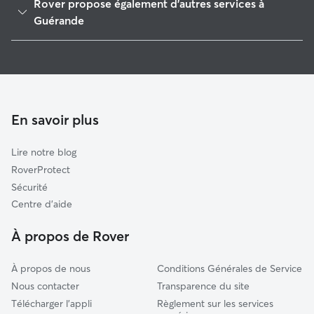
Rover propose également d'autres services à
Piriac-sur-Mer
Guérande
La Chapelle-des-Marais
Pet Sitters à Guérande
La Baule-Escoublac
Garde à domicile à Guérande
Saint-Joachim
Garderie pour chien à Guérande
Le Croisic
Promeneur de Chien à Guérande
En savoir plus
Sainte-Reine-de-Bretagne
Garde de chat à Guérande
Marzan
Lire notre blog
Crossac
RoverProtect
Nivillac
Sécurité
Muzillac
Centre d'aide
Saint-Nazaire
À propos de Rover
À propos de nous
Conditions Générales de Service
Nous contacter
Transparence du site
Télécharger l'appli
Règlement sur les services