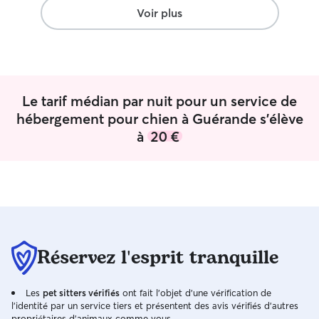
rassurant. Nous recommandons cette
Voir plus
garde les yeux fermés et n’hésiterons
pas à refaire appel à vous. Encore merci !
» Ou plus court : ⭐⭐⭐⭐⭐ Excellente
expérience ! Notre golden retriever a
passé un très bon week-end. Nous
Le tarif médian par nuit pour un service de
l’avons retrouvé détendu, heureux et
parfaitement pris en charge. Merci pour
hébergement pour chien à Guérande s'élève
votre gentillesse, votre disponibilité et
à
20 €
les nouvelles données pendant son
séjour. Je recommande sans hésiter !
”
Réservez l'esprit tranquille
Les
pet sitters vérifiés
ont fait l'objet d'une vérification de
l'identité par un service tiers et présentent des avis vérifiés d'autres
propriétaires d'animaux comme vous.