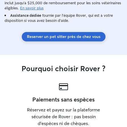
(repas, soins, etc.) Je suis située à Niort
inclut jusqu'à $25,000 de remboursement pour les soins vétérinaires
en plein centre. Comme les chiens sont
éligibles.
En savoir plus
gardés à la maison, je fais une journée
Assistance dédiée
fournie par l'équipe Rover, qui est à votre
test pour le bonheur de tout le monde
disposition si vous avez besoin d'aide.
😊
Reserver un pet sitter près de chez vous
Pourquoi choisir Rover ?
Paiements sans espèces
Réservez et payez sur la plateforme
sécurisée de Rover : pas besoin
d'espèces ni de chèques.