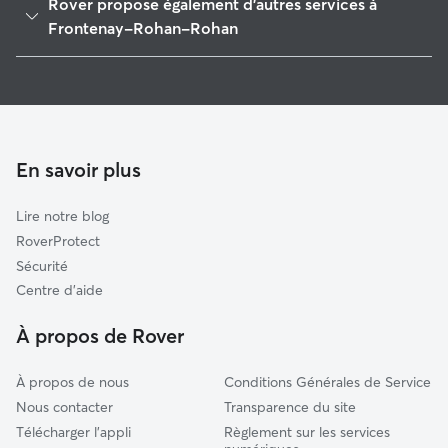
Rover propose également d'autres services à
Benet
Frontenay-Rohan-Rohan
Mauzé-sur-le-Mignon
Garde de Chien à Frontenay-Rohan-Rohan
Saint-Hilaire-la-Palud
Pet Sitters à Frontenay-Rohan-Rohan
La Plaine Niortaise
Garde à domicile à Frontenay-Rohan-Rohan
Prahecq
Garderie pour chien à Frontenay-Rohan-Rohan
En savoir plus
Rives-d'Autise
Garde de chat à Frontenay-Rohan-Rohan
La Ronde
Lire notre blog
Courçon
RoverProtect
Benon
Sécurité
Autize-Egray
Centre d'aide
Saint-Hilaire-des-Loges
À propos de Rover
À propos de nous
Conditions Générales de Service
Nous contacter
Transparence du site
Télécharger l'appli
Règlement sur les services