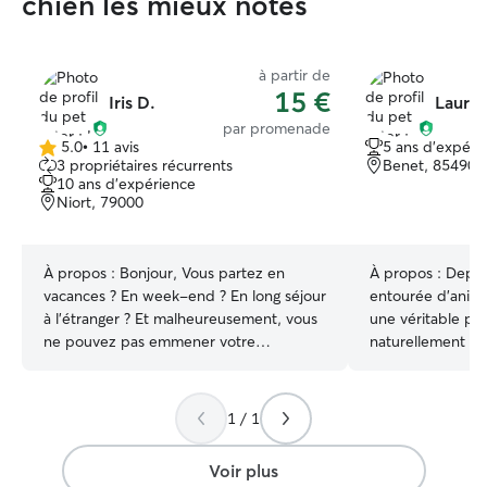
chien les mieux notés
à partir de
15 €
Iris D.
Laura
par promenade
5.0
•
11 avis
5 ans d'expéri
5.0 étoile(s)
3 propriétaires récurrents
Benet, 85490
sur
10 ans d'expérience
5
Niort, 79000
À propos :
Bonjour, Vous partez en
À propos :
Depuis
vacances ? En week-end ? En long séjour
entourée d’anima
à l'étranger ? Et malheureusement, vous
une véritable pas
ne pouvez pas emmener votre
naturellement q
compagnon à 4 pattes ! Pas
temps libre à m’
d'inquiétude, je suis là pour prendre le
boules de poils a
relais en votre absence, et cela, depuis
affection. Je suis très flexible sur mes
1 / 1
maintenant plus de 7ans ! Attention, ce
disponibilités. J
n’est pas un chenil. L'amour des
vos besoins pour
Voir plus
animaux, ça me connaît puisque j’ai 3
prendre soin de