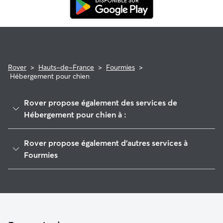
Rover
>
Hauts-de-France
>
Fourmies
>
Hébergement pour chien
Rover propose également des services de
Hébergement pour chien à :
Cousolre
Rover propose également d'autres services à
Maubeuge
Fourmies
Glageon
Pet Sitters à Fourmies
Trélon
Garde à domicile à Fourmies
Étrœungt
Garderie pour chien à Fourmies
Cartignies
Promeneur de Chien à Fourmies