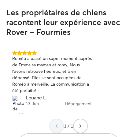
jamais notre Loulou à quelqu’un d’autre.
Nous recommandons Ludovic les yeux
Les propriétaires de chiens
fermés !
”
racontent leur expérience avec
Rover - Fourmies
5.0 étoile(s)
Roméo a passé un super moment auprès
sur
de Emma sa maman et romy, Nous
5
l’avons retrouvé heureux, et bien
dépensé. Elles se sont occupées de
Roméo à merveille, La communication a
été parfaite!
Louane L.
13 Jun
Hébergement
1 / 1