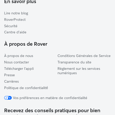
En savoir plus
Ohain
Garde de chat à Fourmies
Aulnoye-Aymeries
Lire notre blog
Wignehies
RoverProtect
La Flamengrie
Sécurité
Anor
Centre d'aide
Prisches
À propos de Rover
À propos de nous
Conditions Générales de Service
Nous contacter
Transparence du site
Télécharger l'appli
Règlement sur les services
numériques
Presse
Carrières
Politique de confidentialité́
Vos préférences en matière de confidentialité
Recevez des conseils pratiques pour bien