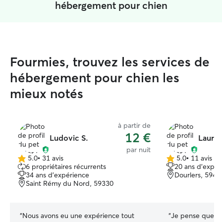
hébergement pour chien
Fourmies, trouvez les services de
hébergement pour chien les
mieux notés
à partir de
12 €
Ludovic S.
Lauren
par nuit
5.0
•
31 avis
5.0
•
11 avis
5.0 étoile(s)
5.0 étoile(s)
6 propriétaires récurrents
20 ans d'expér
sur
sur
34 ans d'expérience
Dourlers, 5944
5
5
Saint Rémy du Nord, 59330
“
Nous avons eu une expérience tout
“
Je pense que Vi