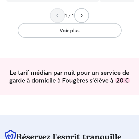
de chaque animal et cherche toujours à
grands ou petits. J'ai vécu avec de
faire au mieux pour eux. Je suis
animaux toute ma
disponible tout les soirs et régulièrement
beagle croisé gol
1 / 1
le midi pour visiter vos compagnons,
charles, chat, tor
promener vos toutous... Mes horaires ne
hamsters....). Je serais ravie de profiter
Voir plus
sont pas flexibles mais me permettent
de mon temps li
de passer le temps nécessaire avec
petites boules de
chaque animal. Je m'adapte aux besoins
manger, les laver,
de chaque animal et aux demandes de
et les câliner. Je
chaque propriétaire. Je suis par ailleurs
professionnelle 
disponible pour échanger sur mon
l'éducation canine
Le tarif médian par nuit pour un service de
expérience, ma vision des choses et
plusieurs cours d
pour répondre à chacune de vos
été bénévole en SPA ;) Je n
garde à domicile à Fougères s'élève à
20 €
questions.
capable de toilet
dire : tondre, co
les griffes. Je possède le permis et une
voiture, il est do
pour moi de tran
N'hésitez pas à 
vous souhaitez p
sujet. Concernant vos loulous, je
Réservez l'esprit tranquille
souhaiterais les 