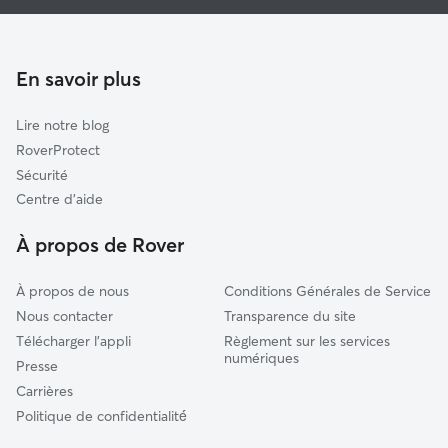
Pet Sitters à Figeac
Lacapelle-Marival
Garde à domicile à Figeac
Villeneuvois et Villefranchois
Promeneur de Chien à Figeac
Rignac
En savoir plus
Saint-Céré
Lire notre blog
Gramat
RoverProtect
Vallon
Sécurité
Causse et Vallées
Centre d'aide
Cère et Ségala
À propos de Rover
Aurillac
À propos de nous
Conditions Générales de Service
Nous contacter
Transparence du site
Télécharger l'appli
Règlement sur les services
numériques
Presse
Carrières
Politique de confidentialité́