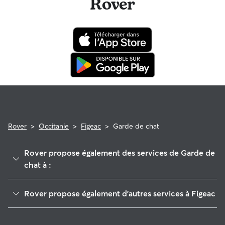
Rover
Rover
>
Occitanie
>
Figeac
>
Garde de chat
Rover propose également des services de Garde de
chat à :
Lot et Montbazinois
Rover propose également d'autres services à Figeac
Enne et Alzou
Garde de Chien à Figeac
Lot et Dourdou