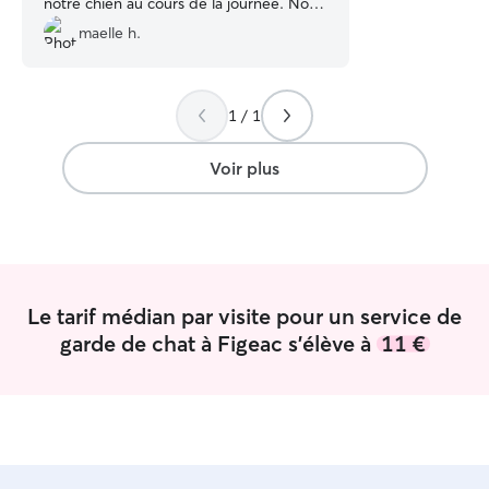
notre chien au cours de la journée. Nous
recommandons ses services.
”
maelle h.
1 / 1
Voir plus
Le tarif médian par visite pour un service de
garde de chat à Figeac s'élève à
11 €