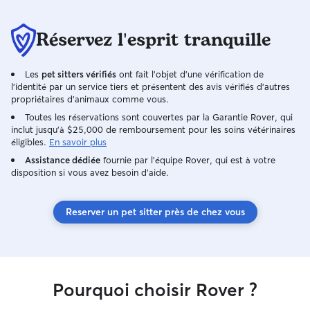
échanger 👍 Je propose un service de
promenade, garde à mon domicile, ou
chez vous, dans un environnement
Réservez l'esprit tranquille
calme, sécurisé et adapté aux bien être
des animaux Grande terrasse 37 m2
Les
pet sitters vérifiés
ont fait l'objet d'une vérification de
disponible également pour leur bien être
l'identité par un service tiers et présentent des avis vérifiés d'autres
Mon logement dispose d’une terrasse,
propriétaires d'animaux comme vous.
ce qui permet à votre chien de prendre
Toutes les réservations sont couvertes par la Garantie Rover, qui
l’air en toute sécurité, en complément
inclut jusqu'à $25,000 de remboursement pour les soins vétérinaires
des sorties régulières à l’extérieur. Je
éligibles.
En savoir plus
m’adapte au rythme de chaque animal :
Assistance dédiée
fournie par l'équipe Rover, qui est à votre
promenades, moments de jeu, repos…
disposition si vous avez besoin d'aide.
Je suis quelqu’un de disponible, attentif
et à l’écoute, et je veille à ce que votre
compagnon se sente en confiance
Reserver un pet sitter près de chez vous
comme à la maison. N’hésitez pas à me
contacter pour échanger 👍
Pourquoi choisir Rover ?