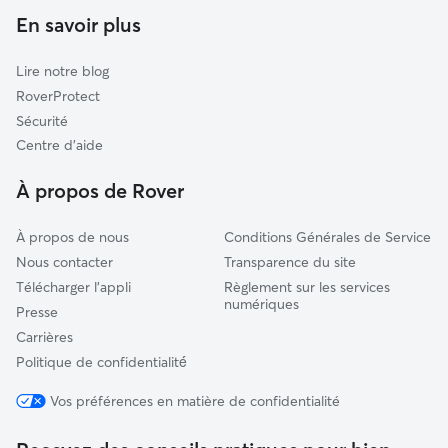
Garderie pour chien à Évry
Épinay-sous-Sénart
En savoir plus
Garde de chat à Évry
Brétigny-sur-Orge
Lire notre blog
Vigneux-sur-Seine
RoverProtect
Athis-Mons
Sécurité
Yerres
Centre d'aide
Longjumeau
À propos de Rover
Combs-la-Ville
À propos de nous
Conditions Générales de Service
Nous contacter
Transparence du site
Télécharger l'appli
Règlement sur les services
numériques
Presse
Carrières
Politique de confidentialité́
Vos préférences en matière de confidentialité