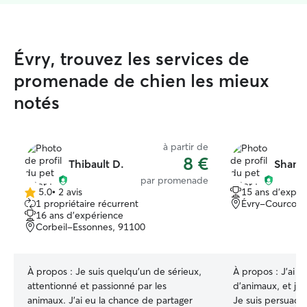
Évry, trouvez les services de
promenade de chien les mieux
notés
à partir de
8 €
Thibault D.
Shana
par promenade
5.0
•
2 avis
15 ans d'expér
5.0 étoile(s)
1 propriétaire récurrent
Évry-Courcour
sur
16 ans d'expérience
5
Corbeil-Essonnes, 91100
À propos :
Je suis quelqu’un de sérieux,
À propos :
J’ai t
attentionné et passionné par les
d’animaux, et je 
animaux. J’ai eu la chance de partager
Je suis persuadé