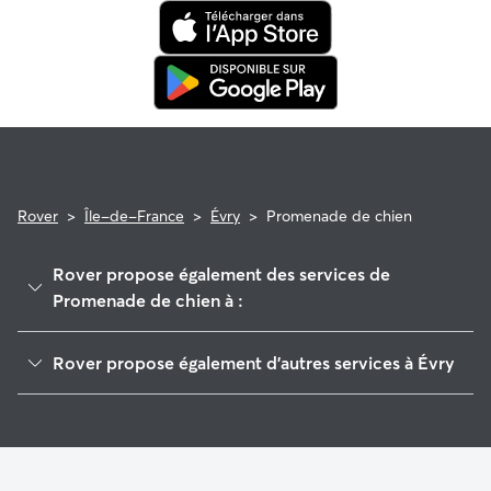
Rover
>
Île-de-France
>
Évry
>
Promenade de chien
Rover propose également des services de
Promenade de chien à :
Ris-Orangis
Rover propose également d'autres services à Évry
Corbeil-Essonnes
Garde de Chien à Évry
Draveil
Pet Sitters à Évry
Viry-Châtillon
Garde à domicile à Évry
Sainte-Geneviève-des-Bois