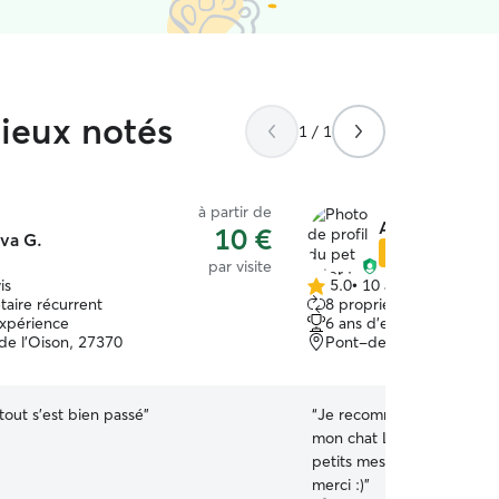
mieux notés
1 / 1
à partir de
Alexis T.
10 €
va G.
Star Sitter
par visite
is
5.0
•
10 avis
5.0 étoile(s)
taire récurrent
8 propriétaires récurrent
sur
expérience
6 ans d'expérience
5
 de l'Oison, 27370
Pont-de-l'Arche, 27340
 tout s'est bien passé
”
“
Je recommande Alexis ! Il a bien pris soin de
mon chat Looping, et m'a 
petits messages et photos 
merci :)
”