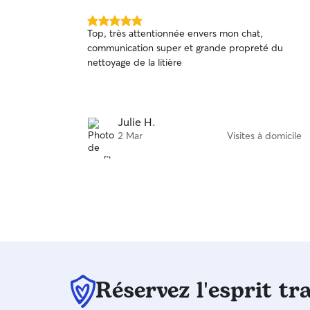
5.0 étoile(s)
Top, très attentionnée envers mon chat,
sur
communication super et grande propreté du
5
nettoyage de la litière
Julie H.
2 Mar
Visites à domicile
Réservez l'esprit tr