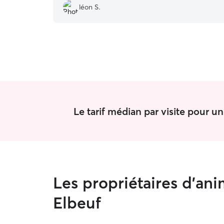
les chats ! Parfait tout le long et en plus super
léon S.
sympathique !
”
Le tarif médian par visite pour u
Les propriétaires d'an
Elbeuf