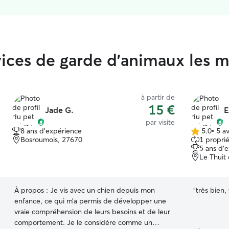
rvices de garde d'animaux les 
à partir de
15 €
Jade G.
E
par visite
8 ans d'expérience
5.0
•
5 av
5.0 étoile(s)
Bosroumois, 27670
1 proprié
sur
5 ans d'
5
Le Thuit
À propos :
Je vis avec un chien depuis mon
“
très bien,
enfance, ce qui m’a permis de développer une
vraie compréhension de leurs besoins et de leur
comportement. Je le considère comme un