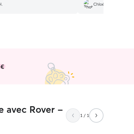
H.
Chloé V.
 €
e avec Rover -
1 / 1