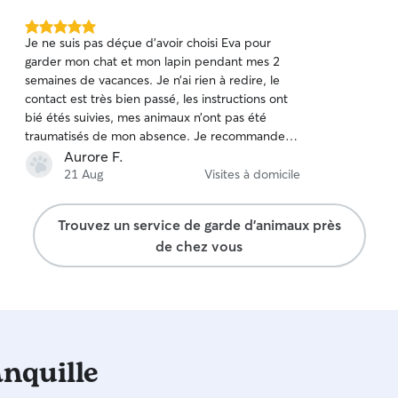
rythme : promenades, repas, moments de jeu et
de repos. Je prends le temps de les rassurer, de
5.0 étoile(s)
leur donner de l’attention et de créer un
Je ne suis pas déçue d’avoir choisi Eva pour
sur
environnement calme et sécurisé. Mon objectif
garder mon chat et mon lapin pendant mes 2
5
est qu’ils se sentent en confiance, comme avec
semaines de vacances. Je n’ai rien à redire, le
leur famille.
contact est très bien passé, les instructions ont
bié étés suivies, mes animaux n’ont pas été
traumatisés de mon absence. Je recommande
Eva bien évidemment 🙂
Aurore F.
21 Aug
Visites à domicile
Trouvez un service de garde d'animaux près
de chez vous
anquille