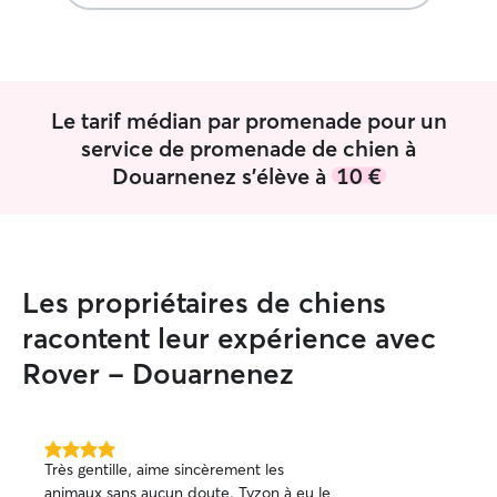
Actuellement en recherche d’emploi,
cela me laisse du temps pour m’accorder
ce plaisir afin de m’occuper et surtout
d’être présente à 100% pour vos
animaux. Pour avoir fait garder mon
Le tarif médian par promenade pour un
chien plusieurs fois, je considère que
service de promenade de chien à
c’est à moi de m’adapter à vos
Douarnenez s'élève à
10 €
demandes et consignes afin de
respecter son équilibre et son
éducation.
Les propriétaires de chiens
racontent leur expérience avec
Rover - Douarnenez
4.0 étoile(s)
Très gentille, aime sincèrement les
sur
animaux sans aucun doute. Tyzon à eu le