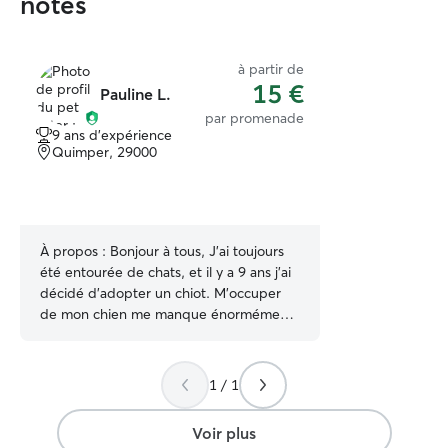
notés
à partir de
15 €
Pauline L.
par promenade
9 ans d'expérience
Quimper, 29000
À propos :
Bonjour à tous, J’ai toujours
été entourée de chats, et il y a 9 ans j’ai
décidé d’adopter un chiot. M’occuper
de mon chien me manque énormément.
Le bon compromis pour moi, car je ne
peux pas reprendre un animal pour
l’instant, est de rendre heureux les
1 / 1
animaux des autres comme j’ai rendu les
miens heureux. Je suis à votre
Voir plus
disposition pour échanger! À bientôt