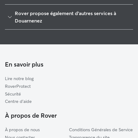
Audierne
Rover propose également d'autres services à
Esquibien
Douarnenez
Plonévez-Porzay
Garde de Chien à Douarnenez
Plogonnec
Pet Sitters à Douarnenez
Plomodiern
Garde à domicile à Douarnenez
Crozon
Garderie pour chien à Douarnenez
En savoir plus
Plonéour-Lanvern
Garde de chat à Douarnenez
Quéménéven
Lire notre blog
Cast
RoverProtect
Quimper
Sécurité
Dinéault
Centre d'aide
Châteaulin
À propos de Rover
À propos de nous
Conditions Générales de Service
Nous contacter
Transparence du site