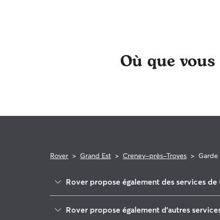
Où que vous s
Rover
>
Grand Est
>
Creney-près-Troyes
>
Garde 
Rover propose également des services de 
Arcis-sur-Aube
Rover propose également d'autres service
Saint-Lyé