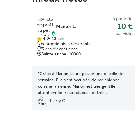
à partir de
10 €
Manon L.
par visite
4.9
•
13 avis
4.9 étoile(s)
5 propriétaires récurrents
sur
5 ans d'expérience
5
Sainte savine, 10300
“
Grâce à Manon j'ai pu passer une excellente
semaine. Elle s'est occupée de ma chienne
comme la sienne. Manon est très gentille,
attentionnée, respectueuse et très
professionnelle, vous pouvez lui laisser votre
Thierry C.
animal les yeux fermés. Encore merci à elle
d'avoir pris soin de ma Molly 🙏
”