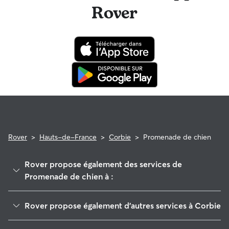
Rover
Rover
>
Hauts-de-France
>
Corbie
>
Promenade de chien
Rover propose également des services de
Promenade de chien à :
Villers-Bocage
Rover propose également d'autres services à Corbie
Amiens
Garde de Chien à Corbie
Flesselles