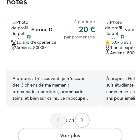
notés
à partir de
20 €
Florine D.
valent
par promenade
10 ans d'expérience
5.0
•
5 avis
5.0 étoile(s)
Amiens, 80000
1 an d'expérie
sur
Amiens, 80000
5
À propos :
Très souvent, je m’occupe
À propos :
Hello,
des 3 chiens de ma maman :
suis étudiante en
promenade, nourriture, promenade,
commencé la gard
soins, et bien sûr calins. Je m’occupe
ans pour améliore
aussi souvent du chat de ma soeur ou
serais ravie de g
des chats de mes amis. J’ai toujours vécu
j’ai une petite c
avec des chiens, depuis la naissance. Je
gazons et les pr
1 / 1
suis extrêmement à l’aise avec eux, ainsi
évidemment de la
qu’avec les chats. Je les comprends en
pour plus d’infor
Voir plus
un regard ! Je suis étudiante en
quelques mètres d