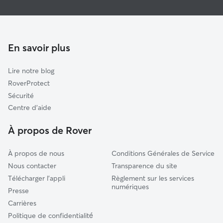
Pet Sitters à Corbie
Albert
Garde à domicile à Corbie
Ailly-sur-Somme
Garderie pour chien à Corbie
Doullens
En savoir plus
Garde de chat à Corbie
Moreuil
Lire notre blog
Ailly-sur-Noye
RoverProtect
Trois-Rivières
Sécurité
Flixecourt
Centre d'aide
Namps-Maisnil
À propos de Rover
Chaulnes
À propos de nous
Conditions Générales de Service
Nous contacter
Transparence du site
Télécharger l'appli
Règlement sur les services
numériques
Presse
Carrières
Politique de confidentialité́