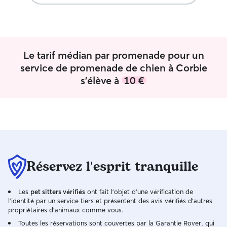
alternance sur Amiens. Je peux
donc possible po
m’occuper de vos animaux sur Amiens la
votre toutou dan
semaine mais également aux alentours
même de le faire n
de la métropole (véhiculée) le week-
possible pour moi
end. Je m’adapte au comportement de
chien (je me sui
Le tarif médian par promenade pour un
votre animal concernant sa garde et ses
occupé d’une oti
service de promenade de chien à Corbie
promenades, afin de ne pas brusquer
d’irritation sur u
s'élève à
10 €
ses habitudes avec vous. Sportive, je
suis étudiante en
peux dépenser l’énergie de votre animal
ce moment en vac
sans problème ! Je sais également lui
temps à consacrer
offrir de l’espace en lui apportant une
J’ai une petite c
simple compagnie.
gazon, cela n’es
suffisant alors j’
volonté selon les
chiens.
Réservez l'esprit tranquille
Les
pet sitters vérifiés
ont fait l'objet d'une vérification de
l'identité par un service tiers et présentent des avis vérifiés d'autres
propriétaires d'animaux comme vous.
Toutes les réservations sont couvertes par la Garantie Rover, qui