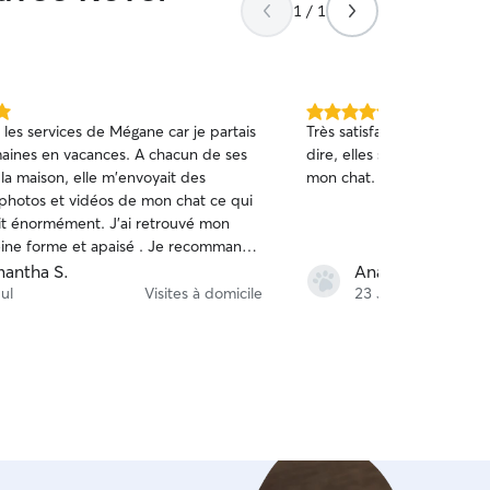
1 / 1
)
5.0 étoile(s)
ces de Mégane car je partais
Très satisfait de la prestat
sur
aines en vacances. A chacun de ses
dire, elles s’est parfaite
5
la maison, elle m'envoyait des
mon chat.
photos et vidéos de mon chat ce qui
mément. J'ai retrouvé mon
eine forme et apaisé . Je recommande
tement, elle est passionnée et
antha S.
Anastase D.
ée .🥰
ul
Visites à domicile
23 Jul