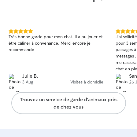
5.0 étoile(s)
5.0 étoile(s
Très bonne garde pour mon chat. Il a pu jouer et
J'ai sollicité les servi
sur
sur
être câliner à convenance. Merci encore je
pour 3 sem
5
5
recommande
passages à 
messages ,
me rassurait énor
chat en pl
Mégane for
Julie B.
Sam
attentionn
3 Aug
Visites à domicile
26 J
Trouvez un service de garde d'animaux près
de chez vous