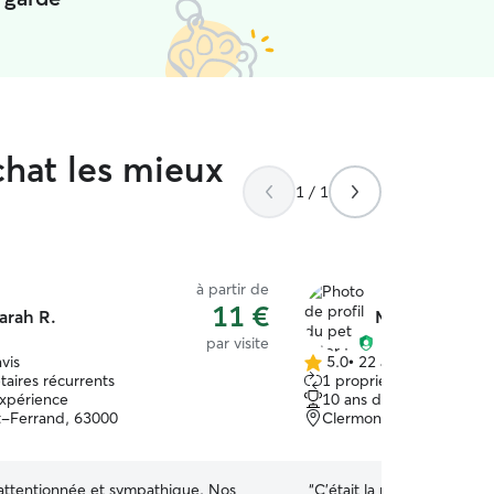
chat les mieux
1 / 1
à partir de
11 €
arah R.
Mégane B.
par visite
vis
5.0
•
22 avis
5.0 étoile(s)
taires récurrents
1 propriétaire récurrent
sur
expérience
10 ans d'expérience
5
-Ferrand, 63000
Clermont-Ferrand, 630
 attentionnée et sympathique. Nos
“
C’était la première fois q