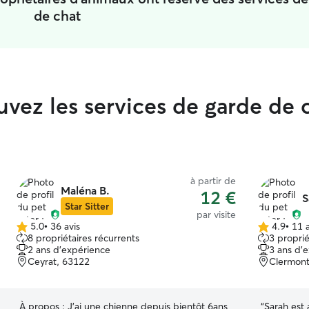
de chat
vez les services de garde de 
à partir de
Maléna B.
12 €
S
Star Sitter
par visite
5.0
•
36 avis
4.9
•
11 a
5.0 étoile(s)
4.9 étoile(s)
8 propriétaires récurrents
3 proprié
sur
sur
2 ans d'expérience
3 ans d'
5
5
Ceyrat, 63122
Clermont
À propos :
J'ai une chienne depuis bientôt 6ans
“
Sarah est