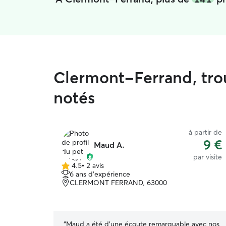
Clermont-Ferrand, trou
notés
à partir de
9 €
Maud A.
par visite
4.5
•
2 avis
4.5 étoile(s)
6 ans d'expérience
sur
CLERMONT FERRAND, 63000
5
“
Maud a été d’une écoute remarquable avec nos