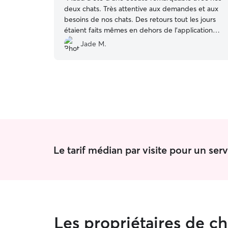
deux chats. Très attentive aux demandes et aux
besoins de nos chats. Des retours tout les jours
étaient faits mêmes en dehors de l’application
ce qui rend un échange encore plus agréable et
Jade M.
humain. Très bonne expérience pour nous !
Nous la recommandons évidemment et nous lui
referons confiance sans problème ! ( la cerise sur
le gâteau son contact avec les animaux est top)
”
Le tarif médian par visite pour un se
Les propriétaires de c