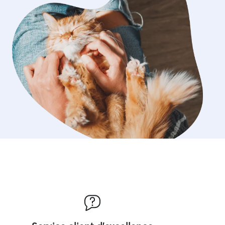
pris l'habitude de nourrir, sortir, jouer
nimaux (et nettoyer derrière eux 😅).
i je peux aussi m'occuper de donner
ents à mes animaux lorsqu'il le faut et
us vigilante quand à leur comportement
r lorsque quelque chose ne va pas !
u sera en toute sécurité avec moi !