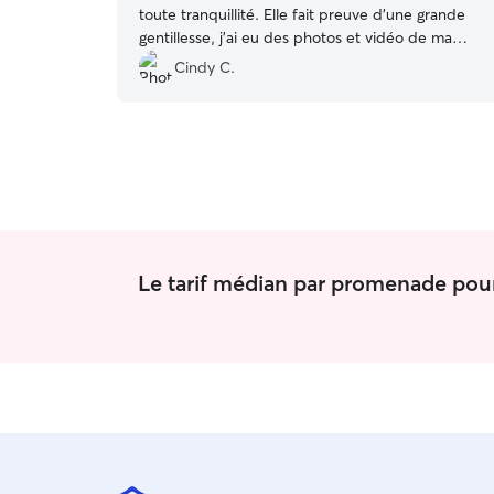
toute tranquillité. Elle fait preuve d'une grande
gentillesse, j'ai eu des photos et vidéo de ma
petite Tya qui m'ont beaucoup réconfortées. Un
Cindy C.
grand merci Alison !
”
Le tarif médian par promenade pour