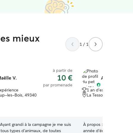
les mieux
1 / 1
à partir de
10 €
aëlle V.
Ambre W.
par promenade
expérience
1 an d'expérience
up-les-Bois, 49340
La Tessoualle, 49280
Ayant grandi à la campagne je me suis
À propos :
Hello ! Je suis 
tous types d'animaux, de toutes
année d’école vétérinaire,