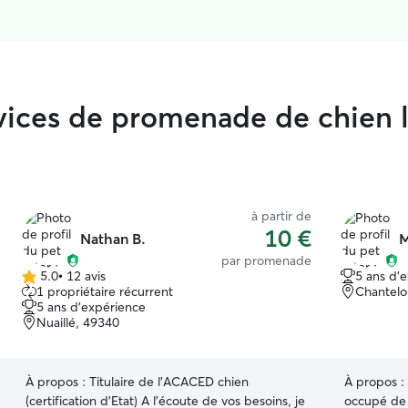
rvices de promenade de chien 
à partir de
10 €
Nathan B.
M
par promenade
5.0
•
12 avis
5 ans d'
5.0 étoile(s)
1 propriétaire récurrent
Chantelo
sur
5 ans d'expérience
5
Nuaillé, 49340
À propos :
Titulaire de l'ACACED chien
À propos :
(certification d'Etat) A l'écoute de vos besoins, je
occupé de 