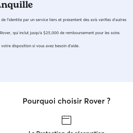
anquille
demandes. Maison de 120m². J'ai uniquement
petite j'ai 
des poules en enclos. Le jardin de 150m² est
avec des a
clos ; de murs et de grillage combiné à de la haie
Aujourd'hu
n de l'identité par un service tiers et présentent des avis vérifiés d'autres
épaisse.
les traitem
je suis pl
e Rover, qui inclut jusqu'à $25,000 de remboursement pour les soins
pour savoi
Votre loulo
 votre disposition si vous avez besoin d'aide.
Pourquoi choisir Rover ?