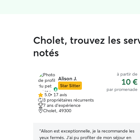
Cholet, trouvez les se
notés
à partir de
Alison J.
10 €
Star Sitter
par promenade
5.0
•
17 avis
5.0 étoile(s)
3 propriétaires récurrents
sur
7 ans d'expérience
5
Cholet, 49300
“
Alison est exceptionnelle, je la recommande les
yeux fermés. J'ai pu profiter de mon séjour en