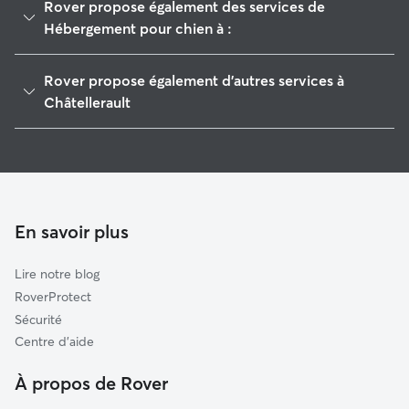
Rover propose également des services de
Hébergement pour chien à :
Scorbé-Clairvaux
Rover propose également d'autres services à
Vouneuil-sur-Vienne
Châtellerault
Saint-Gervais-les-Trois-Clochers
Garderie pour chien à Châtellerault
Saint-Genest-d'Ambière
Pet Sitters à Châtellerault
Bonneuil-Matours
Garde à domicile à Châtellerault
Lencloître
Promeneur de Chien à Châtellerault
En savoir plus
Jaunay-Clan
Garde de chat à Châtellerault
Abilly
Lire notre blog
Pleumartin
RoverProtect
La Roche-Posay
Sécurité
La Celle-Saint-Avant
Centre d'aide
Chasseneuil-du-Poitou
À propos de Rover