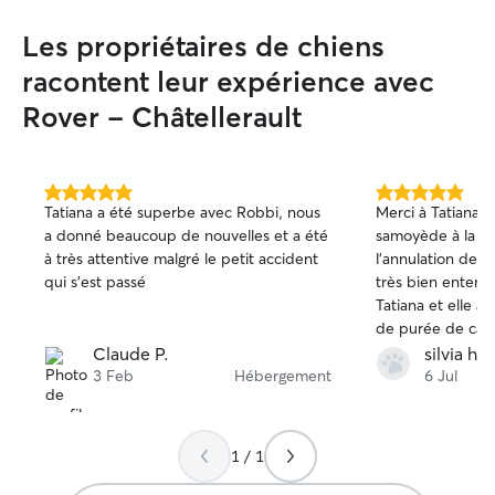
Les propriétaires de chiens
racontent leur expérience avec
Rover - Châtellerault
5.0 étoile(s)
5.0 étoile(s)
Tatiana a été superbe avec Robbi, nous
Merci à Tatiana, 
sur
sur
a donné beaucoup de nouvelles et a été
samoyède à la de
5
5
à très attentive malgré le petit accident
l’annulation de ma pet 
qui s’est passé
très bien entend
Tatiana et elle a
de purée de carot
Je la remercie d’
Claude P.
silvia h.
bienveillante. Je la recommande les yeux
3 Feb
Hébergement
6 Jul
fermés.
1 / 1