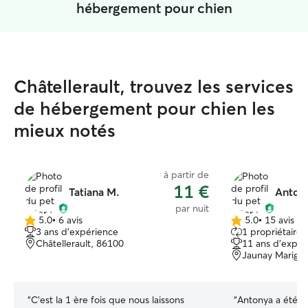
hébergement pour chien
Châtellerault, trouvez les services
de hébergement pour chien les
mieux notés
à partir de
11 €
Tatiana M.
Anton
par nuit
5.0
•
6 avis
5.0
•
15 avis
5.0 étoile(s)
5.0 étoile(s)
3 ans d'expérience
1 propriétaire 
sur
sur
Châtellerault, 86100
11 ans d'expér
5
5
Jaunay Marign
“
C’est la 1 ère fois que nous laissons
“
Antonya a été l