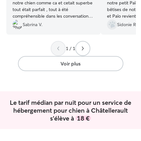
notre chien comme ca et cetait superbe
notre petit Païo, 
tout était parfait , tout à été
bêtises de notre
compréhensible dans les conversations
et Païo revient d
et à l’écoute , l’endroit était parfait pour
nouveau meilleur
Sabrina V.
Sidonie R.
que notre chien passe une bonne
journée et elle va bien donc tout c’est
bien passer . Je recommande fortement
1 / 1
👍
”
Voir plus
Le tarif médian par nuit pour un service de
hébergement pour chien à Châtellerault
s'élève à
18 €