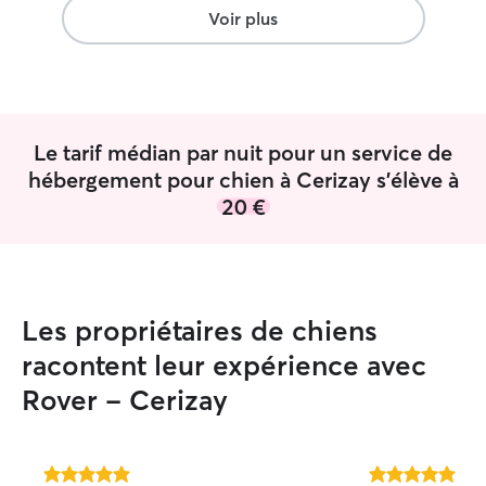
s’adapter à ses 
Voir plus
beaucoup d'atten
C'est une vraie p
confiance, passio
et moi le recom
Encore un grand 
Le tarif médian par nuit pour un service de
famille.
”
hébergement pour chien à Cerizay s'élève à
20 €
Les propriétaires de chiens
racontent leur expérience avec
Rover - Cerizay
5.0 étoile(s)
5.0 étoile(s)