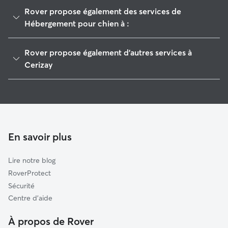
Rover propose également des services de
Hébergement pour chien à :
Bressuire
Rover propose également d'autres services à
Saint-Pierre-du-Chemin
Cerizay
Le Pin
Pet Sitters à Cerizay
Saint-Mesmin
Garde à domicile à Cerizay
L'Absie
Garderie pour chien à Cerizay
Montournais
Promeneur de Chien à Cerizay
En savoir plus
Noirterre
Garde de chat à Cerizay
La Pommeraie-sur-Sèvre
Lire notre blog
Parthenay
RoverProtect
Secondigny
Sécurité
Pouzauges
Centre d'aide
Saint-Amand-sur-Sèvre
À propos de Rover