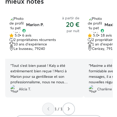
mieux notés
à partir de
20 €
Marion P.
Maxim
par nuit
5.0
•
6 avis
5.0
•
18 avis
5.0 étoile(s)
5.0 étoile(s)
2 propriétaires récurrents
2 propriétaires
sur
sur
10 ans d'expérience
1 an d'expérie
5
5
Le busseau, 79240
Cerizay, 79140
“
Tout s'est bien passé ! Kaly a été
“
Maxime a été t
extrêmement bien reçue ! Merci à
formidable avec 
Marion pour sa gentillesse et son
messages, il a su
professionnalisme, nous ne nous
nouvelles réguliè
sommes pas inquiété de tout le séjour,
qui est très app
Alicia T.
Charlène G.
nous avions des nouvelles et des photos
son animal. Nala
régulièrement 🤗 Kaly s'est amusé avec
moment en comp
les autres chiens et nous avons bien vu
autre chien en ga
1 / 1
qu'elle se sentait comme chez elle 😊
promenades en f
Encore merci Marion, c'était parfait !
”
tranquillité à la