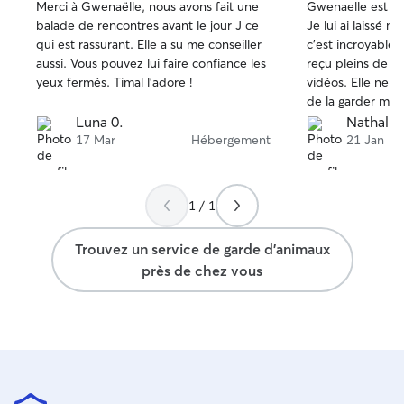
Merci à Gwenaëlle, nous avons fait une
Gwenaelle est to
sur
sur
balade de rencontres avant le jour J ce
Je lui ai laissé m
5
5
qui est rassurant. Elle a su me conseiller
c’est incroyablem
aussi. Vous pouvez lui faire confiance les
reçu pleins de no
yeux fermés. Timal l’adore !
vidéos. Elle ne s
de la garder mais
bien être et aus
Luna 0.
Nathalie
comme si c’était 
17 Mar
Hébergement
21 Jan
de super vacance
1 / 1
Trouvez un service de garde d'animaux
près de chez vous