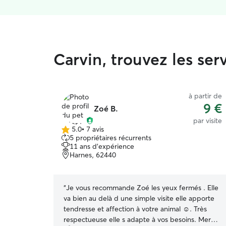
Carvin, trouvez les se
à partir de
9 €
Zoé B.
par visite
5.0
•
7 avis
5.0 étoile(s)
5 propriétaires récurrents
sur
11 ans d'expérience
5
Harnes, 62440
“
Je vous recommande Zoé les yeux fermés . Elle
va bien au delà d une simple visite elle apporte
tendresse et affection à votre animal ☺️. Très
respectueuse elle s adapte à vos besoins. Merci