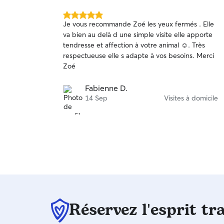
5.0 étoile(s)
Je vous recommande Zoé les yeux fermés . Elle
sur
va bien au delà d une simple visite elle apporte
5
tendresse et affection à votre animal ☺️. Très
respectueuse elle s adapte à vos besoins. Merci
Zoé
Fabienne D.
14 Sep
Visites à domicile
Réservez l'esprit tr