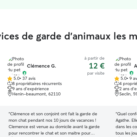
rvices de garde d'animaux les 
à partir de
12 €
Clémence G.
A
par visite
5.0
•
37 avis
5.0
•
9 av
5.0 étoile(s)
5.0 étoile(s)
8 propriétaires récurrents
4 proprié
sur
sur
9 ans d'expérience
2 ans d'
5
5
Henin-beaumont, 62110
Seclin, 
“
Clémence et son conjoint ont fait la garde de
“
Quel confo
mon chat pendant nos 10 jours de vacances !
Agathe. Ell
Clemence est venue au domicile avant la garde
dans les c
pour rencontrer le chat et son maitre pour
tous les j