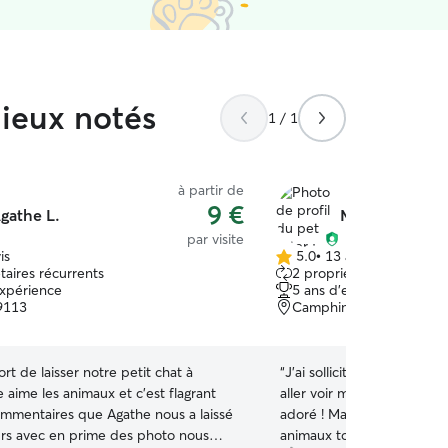
mieux notés
1 / 1
à partir de
9 €
gathe L.
Magali J.
par visite
is
5.0
•
13 avis
5.0 étoile(s)
taires récurrents
2 propriétaires récurrent
sur
expérience
5 ans d'expérience
5
59113
Camphin en carembault
rt de laisser notre petit chat à
“
J’ai sollicité Magali du 
e aime les animaux et c’est flagrant
aller voir mon petit chat e
ommentaires que Agathe nous a laissé
adoré ! Magali est calme et très douce avec les
ours avec en prime des photo nous
animaux tout ce que mon ch