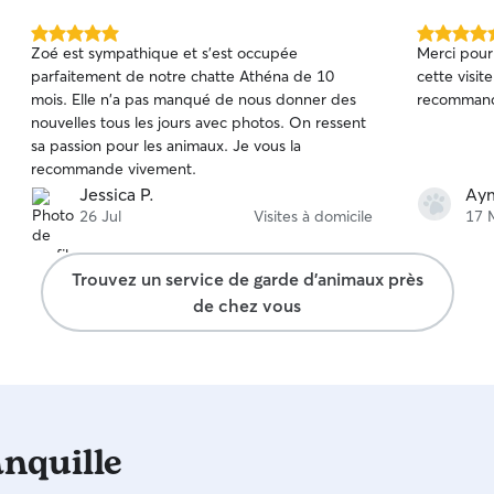
5.0 étoile(s)
5.0 étoile(s
Zoé est sympathique et s'est occupée
Merci pour 
sur
sur
parfaitement de notre chatte Athéna de 10
cette visit
5
5
mois. Elle n'a pas manqué de nous donner des
recommand
nouvelles tous les jours avec photos. On ressent
sa passion pour les animaux. Je vous la
recommande vivement.
Jessica P.
Aym
26 Jul
Visites à domicile
17 
Trouvez un service de garde d'animaux près
de chez vous
anquille