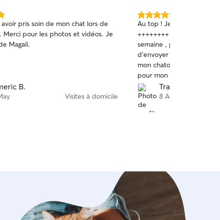
)
5.0 étoile(s)
avoir pris soin de mon chat lors de
Au top ! Je recommande les yeux fermés
sur
e. Merci pour les photos et vidéos. Je
++++++++ Passage de Magali 3 fois dans la
5
e Magali.
semaine , prend vraiment
d’envoyer des photos et v
mon chatou :) Je passerai de nouveau par Magali
pour mon chat ! Enc
eric B.
Tracy D.
May
Visites à domicile
8 Aug