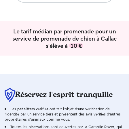
m'occupe de vos animaux de compagnie
1.7ha entièrement clôturé en pleine
à votre domicile. Je passe du temps
campagne Je travaille à domicile donc je
avec eux, promenades et affection au
suis présente H24.
programme et bien sûr en fonction de
des balades si vo
leurs habitudes.
Lorsque je pars
Le tarif médian par promenade pour un
exemple, mes ch
service de promenade de chien à Callac
et les chiens que
s'élève à
10 €
avec moi également. Vos animau
traités comme l
douceur, jeux et
avant tout une pa
quelques recomm
chiens doivent êt
vaccins obligato
chenil est un +),
Réservez l'esprit tranquille
chiens, mes chien
qui seront en gar
carnet de santé,
Les
pet sitters vérifiés
ont fait l'objet d'une vérification de
laisse avec le harn
l'identité par un service tiers et présentent des avis vérifiés d'autres
fournis déjà les c
propriétaires d'animaux comme vous.
etc, ce qui perm
Toutes les réservations sont couvertes par la Garantie Rover, qui