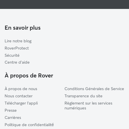
Pet Sitters à Callac
Guingamp
Garde à domicile à Callac
Plélo
Garderie pour chien à Callac
Tonquédec
En savoir plus
Garde de chat à Callac
Plestin-les-Grèves
Lire notre blog
Guerlesquin
RoverProtect
Le Fœil
Sécurité
Quintin
Centre d'aide
Maël-Carhaix
À propos de Rover
Rostrenen
À propos de nous
Conditions Générales de Service
Nous contacter
Transparence du site
Télécharger l'appli
Règlement sur les services
numériques
Presse
Carrières
Politique de confidentialité́