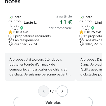
notés
à partir de
11 €
Lucie L.
Lindsa
par promenade
5.0
•
3 avis
5.0
•
25 avis
5.0 étoile(s)
5.0 étoile(s)
2 propriétaires récurrents
12 propriétaire
sur
sur
1 an d'expérience
6 ans d'expéri
5
5
Bourbriac, 22390
Callac, 22160
À propos :
J'ai toujours été, depuis
À propos :
Diplô
petite, entourée d'animaux de
6 ans. Je pratique régulièrement de
compagnie, en particulier de chiens et
l'agility avec mes
de chats. Je suis une personne patiente
d'obstacles pour 
et douce et m'engage à prendre bien
randonnées et le
soin de vos animaux. Je suis en ce
le canapé. Vos ch
moment disponible à tout moment de la
comme les miens.
1 / 1
journée pour vos animaux de
sociables et acc
compagnie. Je serais presente en
chiens, de toutes
Voir plus
semaine et le week-end également. Je
au berger alleman