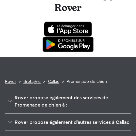
Rover
Rover
>
Bretagne
>
Callac
>
Promenade de chien
Rover propose également des services de
Promenade de chien à :
Louargat
Rover propose également d'autres services à Callac
Bégard
Garde de Chien à Callac
Cavan