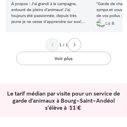
À propos :
J'ai grandi à la campagne,
“
Garde de chats au top! El
entouré de pleins d'animaux! J'ai
sympa et vous au
toujours été passionnée, depuis très
de vos poilus :)
”
jeune je ne cesse d'apprendre sur eux!
Liz B.
Je ne suis pas facilement impressionné,
je ne crains pas les soins, ni les
nettoyages ( je pense aux chiots ou aux
1 / 1
malades) Je suis doué avec les animaux
craintifs, stressé etc. Mon calme et mon
attitude à la cool fait toujours bon effet
Voir plus
sur les poilus! Je suis bénévole pour une
association de chat, je défend la cause
animale depuis petite! ( à 11 ans,
déterminé à ne pas faire souffrir des
animaux, j'ai pris la décision de ne plus
Le tarif médian par visite pour un service de
manger de la viande, c'est pour dire!) Je
récupère les animaux blessés ou trop
garde d'animaux à Bourg-Saint-Andéol
jeune pour survivre ( soit je les soignes
s'élève à
11 €
moi-même quand aucuns vétérinaires
n'accepte, soit ils sont emmener chez un
vétérinaire spécialisé, j'ai eu choucas des