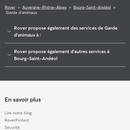
Rover
>
Auvergne-Rhône-Alpes
>
Bourg-Saint-Andéol
>
Garde d'animaux
Rover propose également des services de Garde
d'animaux à :
Lapalud
Rover propose également d'autres services à
Grignan
Bourg-Saint-Andéol
Alba-la-Romaine
Garde de Chien à Bourg-Saint-Andéol
Le Tricastin
Garde à domicile à Bourg-Saint-Andéol
Villeneuve-de-Berg
Garderie pour chien à Bourg-Saint-Andéol
Pont-Saint-Esprit
Promeneur de Chien à Bourg-Saint-Andéol
En savoir plus
Montélimar
Garde de chat à Bourg-Saint-Andéol
Vallon-Pont-d'Arc
Lire notre blog
Bollène
RoverProtect
Bouchet
Sécurité