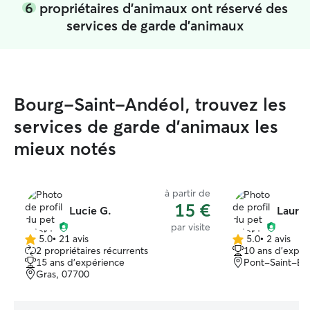
6
propriétaires d'animaux ont réservé des
services de garde d'animaux
Bourg-Saint-Andéol, trouvez les
services de garde d'animaux les
mieux notés
à partir de
15 €
Lucie G.
Laurèn
par visite
5.0
•
21 avis
5.0
•
2 avis
5.0 étoile(s)
5.0 étoile(s)
2 propriétaires récurrents
10 ans d'expér
sur
sur
15 ans d'expérience
Pont-Saint-Esp
5
5
Gras, 07700