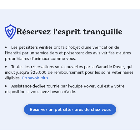
tours, palombe, faucon crécerelle, geko,
souris, bref vous avez compris!) Avec
moi, les animaux sont Rois ( avec
certaines limites bien évidemment, ça
me paraît logique) J'ai beaucoup de
Réservez l'esprit tranquille
temps libre, un changement radical dans
ma vie fait que je n'ai pas d'emploi. Je
Les
pet sitters vérifiés
ont fait l'objet d'une vérification de
suis donc disponible en tout temps! En
l'identité par un service tiers et présentent des avis vérifiés d'autres
semaine, en week-end peu importe. Je
propriétaires d'animaux comme vous.
peux donc m'adapter aux besoins des
Toutes les réservations sont couvertes par la Garantie Rover, qui
animaux et à leurs habitudes sans mal! Si
inclut jusqu'à $25,000 de remboursement pour les soins vétérinaires
c'est chez moi: tout dépendra du
éligibles.
En savoir plus
toutou! Je ne ferais pas par exemple une
Assistance dédiée
fournie par l'équipe Rover, qui est à votre
balade de 3h avec un chien de 14ans!
disposition si vous avez besoin d'aide.
J'écoute les règles et les consignes des
propriétaires, je m'adapte volontiers ! De
manière générale: balade en pleine
Reserver un pet sitter près de chez vous
nature, si non réactif ça sera avec des
copains! Si c'est au domicile, encore une
fois ça sera selon les consignes des
propriétaires