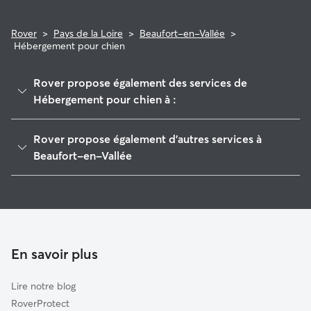
Rover
>
Pays de la Loire
>
Beaufort-en-Vallée
>
Hébergement pour chien
Rover propose également des services de
Hébergement pour chien à :
Mazé-Milon
Rover propose également d'autres services à
Bauné
Beaufort-en-Vallée
Saint-Philbert-du-Peuple
Pet Sitters à Beaufort-En-Vallée
La Ménitré
Garde à domicile à Beaufort-En-Vallée
Corné
Garderie pour chien à Beaufort-En-Vallée
Saint-Mathurin-sur-Loire
Promeneur de Chien à Beaufort-en-Vallée
En savoir plus
Gennes-Val-de-Loire
Garde de chat à Beaufort-En-Vallée
Gennes
Lire notre blog
Saint-Clément-des-Levées
RoverProtect