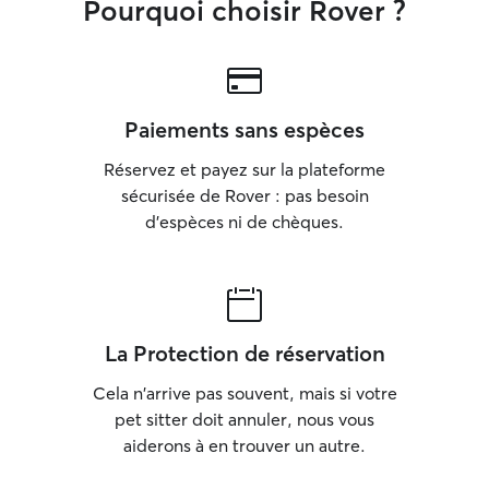
Pourquoi choisir Rover ?
les journées plus chaudes, une petite
piscine est mise à disposition des chiens
à l’extérieur afin qu’ils puissent se
rafraîchir et s’amuser. De l’eau fraîche est
disponible en permanence, aussi bien à
Paiements sans espèces
l’intérieur qu’à l’extérieur de la maison.
Nous mettons tout en œuvre pour que
Réservez et payez sur la plateforme
vos animaux se sentent comme chez
sécurisée de Rover : pas besoin
eux, dans un environnement familial,
d'espèces ni de chèques.
sécurisé et rempli d’attention.
La Protection de réservation
Cela n'arrive pas souvent, mais si votre
pet sitter doit annuler, nous vous
aiderons à en trouver un autre.