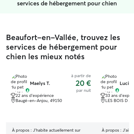
services de hébergement pour chien
Beaufort-en-Vallée, trouvez les
services de hébergement pour
chien les mieux notés
à partir de
20 €
Maelys T.
Lucie 
par nuit
22 ans d'expérience
33 ans d'expér
Baugé-en-Anjou, 49150
LES BOIS D A
À propos :
J’habite actuellement sur
À propos :
J'ai t