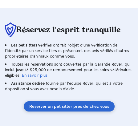
aussi aux vôtres. Nous partageons
sensible que les a
actuellement notre quotidien avec deux
bienvenu dans n
adorables compagnons, habitués à
😁 Les lapins, co
recevoir beaucoup d’attention,
autres rongeurs s
d’affection et de soins. Je suis
suis actuellemen
Réservez l'esprit tranquille
disponible pour garder vos animaux tout
l'été. C'est pou
au long de la semaine ainsi que les
services. Je ne 
Les
pet sitters vérifiés
ont fait l'objet d'une vérification de
week-ends. Vous pourrez partir l’esprit
réservation qui débutera
l'identité par un service tiers et présentent des avis vérifiés d'autres
tranquille en sachant que vos
Mes animaux sont
propriétaires d'animaux comme vous.
compagnons seront choyés, respectés et
manquent de rien
Toutes les réservations sont couvertes par la Garantie Rover, qui
entourés d’amour comme s’ils étaient les
chez leur vétérin
inclut jusqu'à $25,000 de remboursement pour les soins vétérinaires
miens. Nous vivons dans une maison
croquettes à disp
éligibles.
En savoir plus
avec un grand jardin entièrement
jardin de 1600m2
Assistance dédiée
fournie par l'équipe Rover, qui est à votre
clôturé, offrant un espace sécurisé où
ma surveillance. 
disposition si vous avez besoin d'aide.
vos compagnons pourront se dépenser,
chiens, des poul
jouer et profiter du plein air en toute
chiens sont libres
tranquillité. Des moutons vivent
quand ils veulent 
Reserver un pet sitter près de chez vous
également en liberté dans le jardin. Ils
une grande niche
sont très sociables et habitués à la
dorment dans le s
présence d’autres animaux. Nos deux
besoin de rense
chiens ainsi que notre chat sont eux
évidement
aussi très amicaux et accueillants. Pour