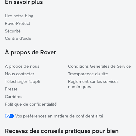
En savoir plus
Villejuif
Garde de chat à Bagneux
Clamart
Lire notre blog
Le Kremlin-Bicêtre
RoverProtect
Thiais
Sécurité
Ivry-sur-Seine
Centre d'aide
Vitry-sur-Seine
À propos de Rover
À propos de nous
Conditions Générales de Service
Nous contacter
Transparence du site
Télécharger l'appli
Règlement sur les services
numériques
Presse
Carrières
Politique de confidentialité́
Vos préférences en matière de confidentialité
Recevez des conseils pratiques pour bien