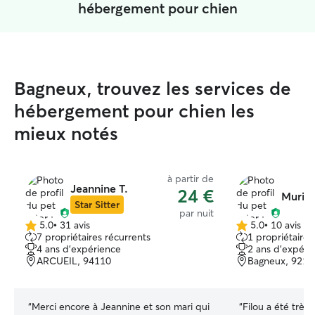
hébergement pour chien
Bagneux, trouvez les services de
hébergement pour chien les
mieux notés
à partir de
Jeannine T.
24 €
Muriel
Star Sitter
par nuit
5.0
•
31 avis
5.0
•
10 avis
5.0 étoile(s)
5.0 étoile(s)
7 propriétaires récurrents
1 propriétaire 
sur
sur
4 ans d'expérience
2 ans d'expéri
5
5
ARCUEIL, 94110
Bagneux, 9212
“
Merci encore à Jeannine et son mari qui
“
Filou a été très 