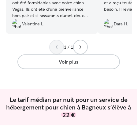
ont été formidables avec notre chien
et a reçu toute l’
Vegas. Ils ont été d’une bienveillance
besoin. Il reviend
hors pair et si rassurants durant deux
semaines. Il a été choyé et gâté comme
Valentine L.
Dara H.
à la maison. C’est une famille d’accueil à
qui vous pouvez faire confiance les yeux
fermés. 👍👍👍😘
”
1 / 1
Voir plus
Le tarif médian par nuit pour un service de
hébergement pour chien à Bagneux s'élève à
22 €