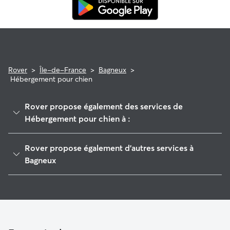
Rover
>
Île-de-France
>
Bagneux
>
Hébergement pour chien
Rover propose également des services de
Hébergement pour chien à :
L'Haÿ-les-Roses
Rover propose également d'autres services à
Cachan
Bagneux
Châtillon
Pet Sitters à Bagneux
Châtenay-Malabry
Garde à domicile à Bagneux
Antony
Garderie pour chien à Bagneux
Montrouge
Promeneur de Chien à Bagneux