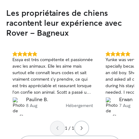
Les propriétaires de chiens
racontent leur expérience avec
Rover - Bagneux
5.0 étoile(s)
5.0 étoile(s)
Essya est très compétente et passionnée
Yunke was very c
sur
sur
avec les animaux. Elle les aime mais
specially because
5
5
surtout elle connaît leurs codes et sait
an old boy. She s
vraiment comment s’y prendre, ce qui
and asked all que
est très appréciable et rassurant lorsque
during his stayin
l’on confie son animal. Scott a passé un
needed. I recom
super séjour et nous le confierons à
Pauline B.
Erwan B.
nouveau à Essya lorsque nous en auront
8 Aug
Hébergement
7 Aug
besoin.
1 / 1