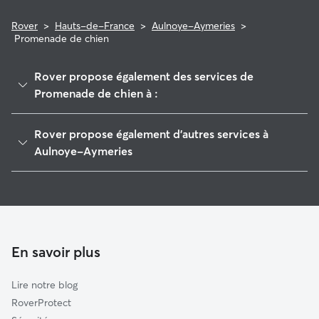
Rover
>
Hauts-de-France
>
Aulnoye-Aymeries
>
Promenade de chien
Rover propose également des services de
Promenade de chien à :
Maubeuge
Rover propose également d'autres services à
Avesnes-sur-Helpe
Aulnoye-Aymeries
Wargnies-le-Grand
Garde de Chien à Aulnoye-Aymeries
Fourmies
Pet Sitters à Aulnoye-Aymeries
Cartignies
Garde à domicile à Aulnoye-Aymeries
Prisches
Garderie pour chien à Aulnoye-Aymeries
En savoir plus
Marly
Garde de chat à Aulnoye-Aymeries
Cousolre
Lire notre blog
Étrœungt
RoverProtect
Valenciennes