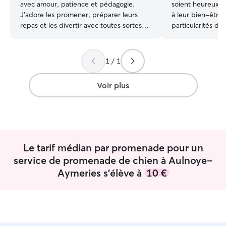
avec amour, patience et pédagogie.
soient heureux, r
J’adore les promener, préparer leurs
à leur bien-être
repas et les divertir avec toutes sortes
particularités de
de jeux. Je travaille actuellement mais j’ai
a ses propres besoins. Ayant
encore beaucoup de temps libre. Je
un chien pendant
préfère le mettre à contribution pour le
de m’occuper d’
1 / 1
bien être des animaux et la tranquillité
nourrissage, care
de leur propriétaire. Je ne propose pour
quotidien avec 3
Voir plus
l’instant que des gardes chez le
dix ans, j’ai app
propriétaire. Ce dernier m’indiquera
comme il se doit
comment sécuriser son animal dans son
bonne santé (sorti
lieu d’habitation. Je sais m’adapter et j’ai
caresses). Étant étudiant, je bénéficie
le bon sens nécessaire pour protéger les
d’un emploi du t
animaux.
vacances d’été, p
Le tarif médian par promenade pour un
s’adapter facile
service de promenade de chien à Aulnoye-
animaux. Je répo
Aymeries s'élève à
10 €
motivé à travailler. J’ai l’habitud
donner à manger
jouer avec eux. J
sortir et veille à
faire se peu lors