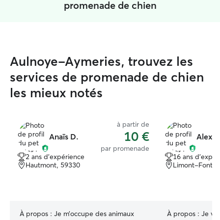
promenade de chien
Aulnoye-Aymeries, trouvez les
services de promenade de chien
les mieux notés
à partir de
10 €
Anaïs D.
Alexan
par promenade
2 ans d'expérience
16 ans d'expér
Hautmont, 59330
Limont-Fontai
À propos :
Je m’occupe des animaux
À propos :
Je vei