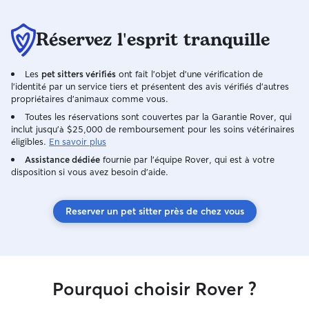
enfants. Je n’ai pas de chiens ou chats à
moi donc j’ai de place et attention pour
donner a vos animaux et des belles
Réservez l'esprit tranquille
promenades a faire.
Les
pet sitters vérifiés
ont fait l'objet d'une vérification de
l'identité par un service tiers et présentent des avis vérifiés d'autres
propriétaires d'animaux comme vous.
Toutes les réservations sont couvertes par la Garantie Rover, qui
inclut jusqu'à $25,000 de remboursement pour les soins vétérinaires
éligibles.
En savoir plus
Assistance dédiée
fournie par l'équipe Rover, qui est à votre
disposition si vous avez besoin d'aide.
Reserver un pet sitter près de chez vous
Pourquoi choisir Rover ?