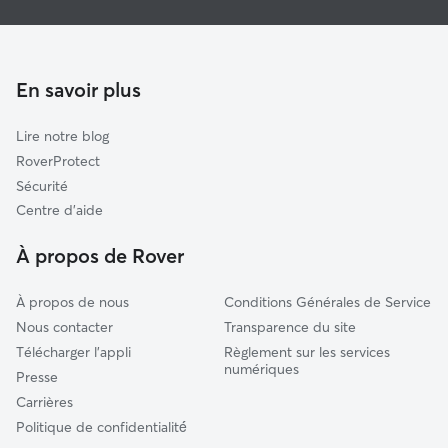
Pet Sitters à Arles
Beaucaire
Garde à domicile à Arles
Marguerittes
Promeneur de Chien à Arles
Salon-de-Provence
En savoir plus
Garde de chat à Arles
Saint-Gilles
Lire notre blog
Eygalières
RoverProtect
Aramon
Sécurité
Châteaurenard
Centre d'aide
Istres
À propos de Rover
Vauvert
À propos de nous
Conditions Générales de Service
Nous contacter
Transparence du site
Télécharger l'appli
Règlement sur les services
numériques
Presse
Carrières
Politique de confidentialité́