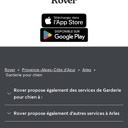
Rover
tranquille en sachant que les soins vétérinaires de votre
animal seront couverts par le programme de
remboursement de la garantie Rover (pour les demandes
éligibles uniquement).
Rover
>
Provence-Alpes-Côte d'Azur
>
Arles
>
Garderie pour chien
Rover propose également des services de Garderie
pour chien à :
Fontvieille
Rover propose également d'autres services à Arles
Saint-Martin-de-Crau
Garde de Chien à Arles
Saint-Étienne-du-Grès