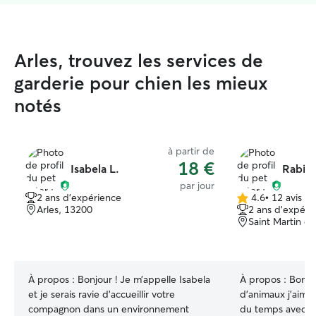
Arles, trouvez les services de
garderie pour chien les mieux
notés
à partir de
18 €
Isabela L.
Rabia 
par jour
2 ans d'expérience
4.6
•
12 avis
4.6 étoile(s)
Arles, 13200
2 ans d'expéri
sur
Saint Martin d
5
À propos :
Bonjour ! Je m’appelle Isabela
À propos :
Bonjou
et je serais ravie d’accueillir votre
d’animaux j’aime
compagnon dans un environnement
du temps avec eu