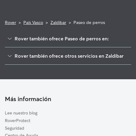
Rover
>
País Vasco
>
Zaldibar
>
Paseo de perros
Rover también ofrece Paseo de perros en:
Elorrio
Rover también ofrece otros servicios en Zaldibar
Ermua
Cuidadores de Perros en Zaldibar
Mallabia
Guarderia Canina en Zaldibar
Berriz
Cuidado de mascota en Zaldibar
Atxondo
Cuidadores a domicilio en Zaldibar
Elgeta
Más información
Cuidadores de Gatos en Zaldibar
Abadiño
Lee nuestro blog
Durango
RoverProtect
Eibar
Seguridad
Izurtza
Centro de Ayuda