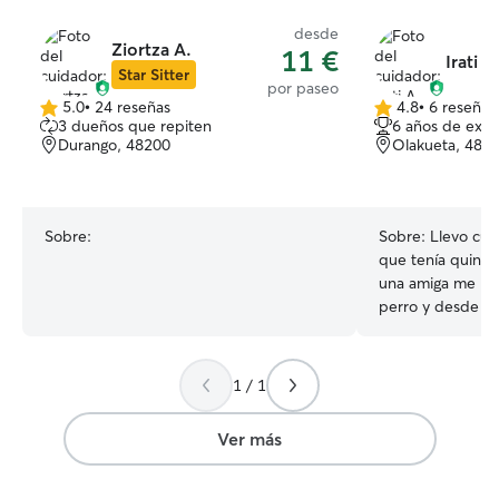
desde
Ziortza A.
11 €
Irati A
Star Sitter
por paseo
5.0
•
24 reseñas
4.8
•
6 reseñas
5.0
4.8
3 dueños que repiten
6 años de expe
de
de
Durango, 48200
Olakueta, 482
5
5
estrellas
estrellas
Sobre:
Sobre:
Llevo cui
que tenía quinc
una amiga me pid
perro y desde h
dedicar a ello. Actualmente trabajo los
fines de semana 
resto de la sema
1 / 1
a lo que en verdad me
jardín vallado y 
Ver más
la que le gusta 
de cualquier tip