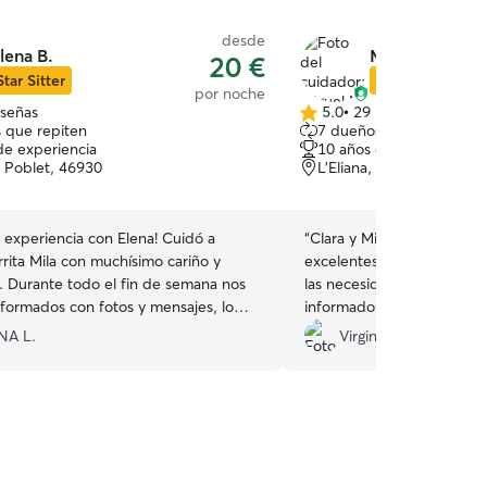
desde
lena B.
Miguel M.
20 €
Star Sitter
Star Sitter
por noche
eseñas
5.0
•
29 reseñas
5.0
 que repiten
7 dueños que repiten
de
de experiencia
10 años de experiencia
5
 Poblet, 46930
L'Eliana, 46183
estrellas
 experiencia con Elena! Cuidó a
“
Clara y Miguel han sido u
rita Mila con muchísimo cariño y
excelentes. Estuvieron mu
. Durante todo el fin de semana nos
las necesidades de Bruno
formados con fotos y mensajes, lo
informados en todo momen
o mucha tranquilidad. Mila regresó
vídeos. Son unos amantes 
NA L.
Virginia M.
jada y muy consentida. Sin duda la
lugar a duda volveremos a 
os al 100% y volveremos a confiar
recomendamos sus servici
uchísimas gracias, Elena, por cuidar tan
gracias por todo. 💚
”
estra peludita!❤️🐶
”