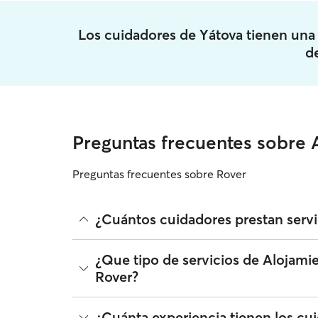
Los cuidadores de Yátova tienen un
d
Preguntas frecuentes sobre 
Preguntas frecuentes sobre Rover
¿Cuántos cuidadores prestan serv
A fecha de agosto 2026, 710 cuidadores ha prestad
¿Que tipo de servicios de Alojami
radio, leer reseñas y comparar precios para enco
Rover?
Alojamiento de mascotas que se unen a Rover deb
perro.
Rover facilita la localización de cuidadores con 
¿Cuánta experiencia tienen los cu