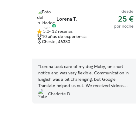
desde
25 €
Lorena T.
por noche
5.0
•
12 reseñas
5.0
10 años de experiencia
de
Cheste, 46380
5
estrellas
“
Lorena took care of my dog Moby, on short
notice and was very flexible. Communication in
English was a bit challenging, but Google
Translate helped us out. We received videos
while Moby was there, playing with her dogs,
Charlotte D.
they are all very sweet. Moby had a great time,
would recommend for a social dog!
”