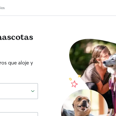
ios
mascotas
os que aloje y