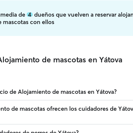
a media de
4
dueños que vuelven a reservar aloja
e mascotas con ellos
Alojamiento de mascotas en Yátova
icio de Alojamiento de mascotas en Yátova?
o servicios de Alojamiento de mascotas en Yátova. Puedes filtrar, clasi
ento de mascotas ofrecen los cuidadores de Yáto
ntrar al cuidador perfecto cerca de ti. Te recordamos que los cuidador
en someterse a una verificación de identidad tanto para tu seguridad
Alojamiento de mascotas en Yátova que ofrecen una atención cariñosa y 
idadores de perros de Yátova?