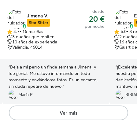
desde
Jimena V.
E
20 €
Star Sitter
por noche
4.7
•
15 reseñas
5.0
•
8 r
4.7
5.0
3 dueños que repiten
2 dueños
de
de
10 años de experiencia
16 años 
5
5
València, 46014
Quart de
estrellas
estrellas
“
Deja a mi perro un finde semana a Jimena, y
“
¡Excelente
fue genial. Me estuvo informando en todo
nuestra per
momento y enviándome fotos. Es un encanto,
dedicación
sin duda repetiré de nuevo.
”
mantuvo in
que nos di
María P.
BIBIA
feliz, rela
recomendam
en ella. ¡M
Ver más
bien de nu