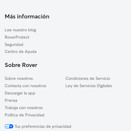
Guarderia Canina en Yanguas de Eresma
Encinillas
Cuidadores de Gatos en Yanguas de Eresma
Más información
Escobar de Polendos
Cuidadores a domicilio en Yanguas-De-Eresma
Valseca
Lee nuestro blog
Hontanares de Eresma
RoverProtect
Garcillán
Seguridad
Anaya
Centro de Ayuda
Cabañas de Polendos
Sobre Rover
Sobre nosotros
Condiciones de Servicio
Contacta con nosotros
Ley de Servicios Digitales
Descargar la app
Prensa
Trabaja con nosotros
Política de Privacidad
Tus preferencias de privacidad