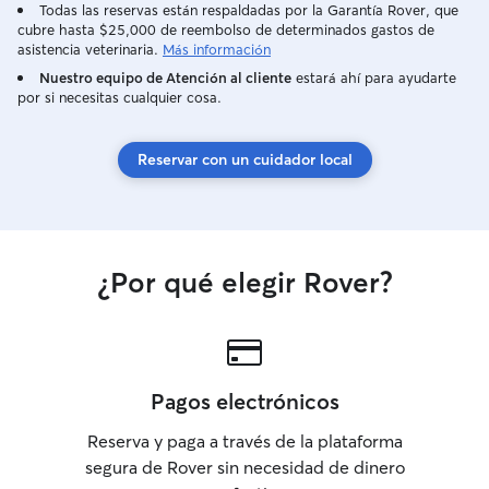
schedule for eating and walks, I think it is
Todas las reservas están respaldadas por la Garantía Rover, que
cubre hasta $25,000 de reembolso de determinados gastos de
very important that dogs not only feel
asistencia veterinaria.
Más información
happy but secure. Tengo un gran jardín
cerrado (ver fotos). Soy el orgulloso
Nuestro equipo de Atención al cliente
estará ahí para ayudarte
por si necesitas cualquier cosa.
dueño de un perro pequeño, mediano y
muy amigable llamado Diego. Cumpliré
con el horario de comida y paseos de
Reservar con un cuidador local
sus perros, creo que es muy importante
que los perros no solo se sientan felices
sino seguros.
¿Por qué elegir Rover?
Pagos electrónicos
Reserva y paga a través de la plataforma
segura de Rover sin necesidad de dinero