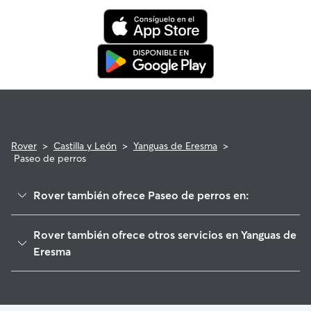
programa de reembolso de la Garantía Rover para asistencia
veterinaria que cumpla con los requisitos.
Rover
>
Castilla y León
>
Yanguas de Eresma
>
Paseo de perros
Rover también ofrece Paseo de perros en:
Armuña
Rover también ofrece otros servicios en Yanguas de
Escarabajosa de Cabezas
Eresma
Añe
Cuidado de mascota en Yanguas de Eresma
Cantimpalos
Cuidadores de Perros en Yanguas de Eresma
Roda de Eresma