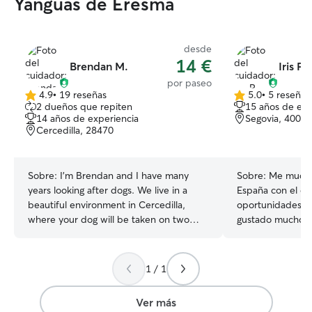
Yanguas de Eresma
desde
14 €
Brendan M.
Iris P.
por paseo
4.9
•
19 reseñas
5.0
•
5 reseñas
4.9
5.0
2 dueños que repiten
15 años de exp
de
de
14 años de experiencia
Segovia, 40001
5
5
Cercedilla, 28470
estrellas
estrellas
Sobre:
I'm Brendan and I have many
Sobre:
Me mudé 
years looking after dogs. We live in a
España con el ob
beautiful environment in Cercedilla,
oportunidades y
where your dog will be taken on two
gustado mucho t
walks in the woods and countryside.
siempre he estad
There they have a chance to stretch
incluso tengo 3 g
their legs but back in our enclosed large
mi familia en Por
1 / 1
garden there are many different parts to
mucho aprender 
sit and to play. Inside the house the dogs
porque estudio e
Ver más
sleep downstairs either in the living room
técnico veterinario. Tengo much