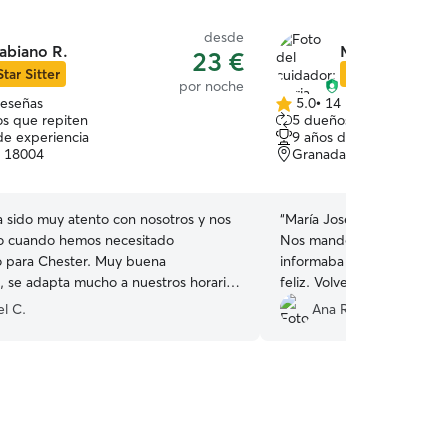
desde
abiano R.
Maria Jose C.
23 €
Star Sitter
Star Sitter
por noche
reseñas
5.0
•
14 reseñas
5.0
s que repiten
5 dueños que repiten
de
de experiencia
9 años de experiencia
5
, 18004
Granada, 18004
estrellas
a sido muy atento con nosotros y nos
“
María José fue un encant
o cuando hemos necesitado
Nos mandó fotos en todo
o para Chester. Muy buena
informaba a diario y Roscó
n, se adapta mucho a nuestros horarios
feliz. Volveré a contactar 
esa porque Chester esté bien cuidado.
l C.
Ana R.
 repitiendo!
”