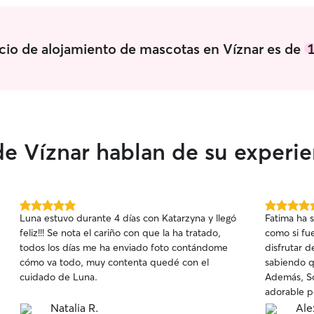
lleno de mimos y cuidados. Muchas gracias Santi!
Volveremos a llamarte para las próximas
vacaciones!
”
icio de alojamiento de mascotas en Víznar es de
1
e Víznar hablan de su experie
5.0
5.0
Luna estuvo durante 4 días con Katarzyna y llegó
Fatima ha 
de
de
feliz!!! Se nota el cariño con que la ha tratado,
como si fu
5
5
todos los días me ha enviado foto contándome
disfrutar d
estrellas
estrellas
cómo va todo, muy contenta quedé con el
sabiendo 
cuidado de Luna.
Además, So
adorable perrita.❤️ Agr
enviara act
Natalia R.
Ale