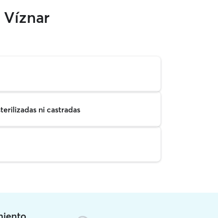
 Víznar
erilizadas ni castradas
miento