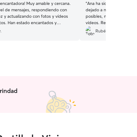
 encantadora! Muy amable y cercana.
“
Ana ha sido una cuidador
ivel de mensajes, respondiendo con
dejado a nuestra perra en
z y actualizando con fotos y vídeos
posibles, muy atenta, ma
ncantados y
vídeos. Repetiriamos sin l
ambién. Sin dudo alguna repetiremos!
”
gracias
”
.
Rubén H.
erindad