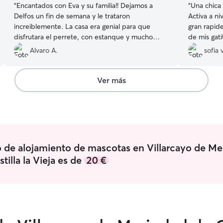
“
Encantados con Eva y su familia!! Dejamos a
“
Una chica
Delfos un fin de semana y le trataron
Activa a n
increiblemente. La casa era genial para que
gran rapide
disfrutara el perrete, con estanque y mucho
de mis gatitos. Han estado e
jardín para correr. Repetiremos :)
”
nosotros t
Alvaro A.
sofia v
Ver más
o de alojamiento de mascotas en Villarcayo de M
tilla la Vieja es de
20 €