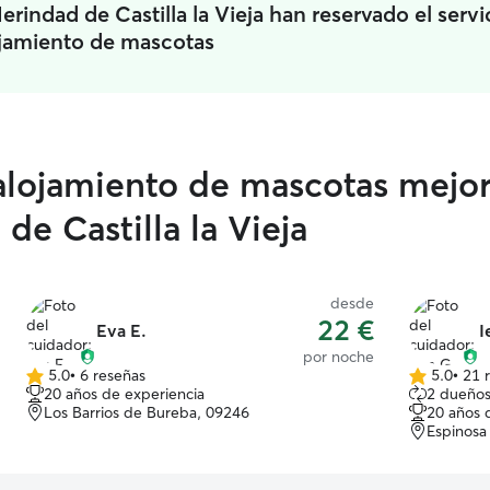
rindad de Castilla la Vieja han reservado el servi
jamiento de mascotas
 alojamiento de mascotas mejo
de Castilla la Vieja
desde
22 €
Eva E.
I
por noche
5.0
•
6 reseñas
5.0
•
21 
5.0
5.0
20 años de experiencia
2 dueños
de
de
Los Barrios de Bureba, 09246
20 años 
5
5
Espinosa
estrellas
estrellas