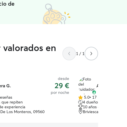
cio de
r valorados en
1 / 1
desde
29 €
era G.
Ana Beatriz D.
por noche
reseñas
5.0
•
17 reseñas
5.0
 que repiten
4 dueños que repiten
de
de experiencia
10 años de experiencia
5
 De Los Monteros, 09560
Briviesca, 09240
estrellas