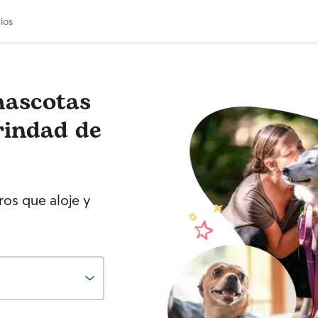
ios
mascotas
rindad de
os que aloje y