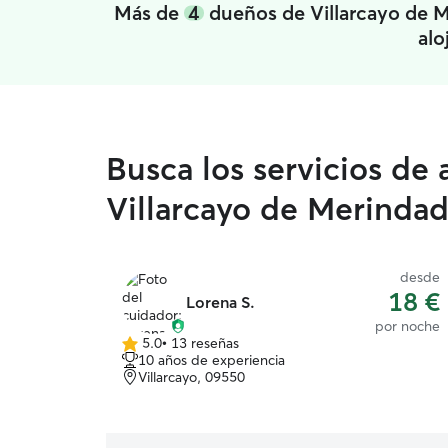
Más de
4
dueños de Villarcayo de Me
alo
Busca los servicios de
Villarcayo de Merindad 
desde
18 €
Lorena S.
por noche
5.0
•
13 reseñas
5.0
10 años de experiencia
de
Villarcayo, 09550
5
estrellas