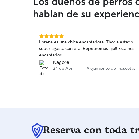
Los dueños de perros d
hablan de su experienc
5.0
Lorena es una chica encantadora. Thor a estado
de
súper agusto con ella. Repetiremos fijo!! Estamos
5
encantados
estrellas
Nagore
24 de Apr
Alojamiento de mascotas
Reserva con toda t